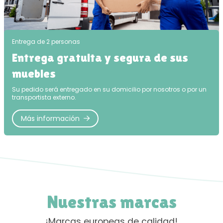
Entrega de 2 personas
Entrega gratuita y segura de sus
muebles
Su pedido será entregado en su domicilio por nosotros o por un
transportista externo.
Más información
Nuestras marcas
¡Marcas europeas de calidad!