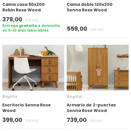
Cama casa 90x200
Cama doble 120x200
Robin Rose Wood
Senna Rose Wood
Aplicar filtro
379,00
IVA incl.
Entrega
gratuita
a domicilio
559,00
IVA incl.
en 5-10 días laborables
Bopita
Bopita
Escritorio Senna Rose
Armario de 2-puertas
Wood
Senna Rose Wood
399,00
739,00
IVA incl.
IVA incl.