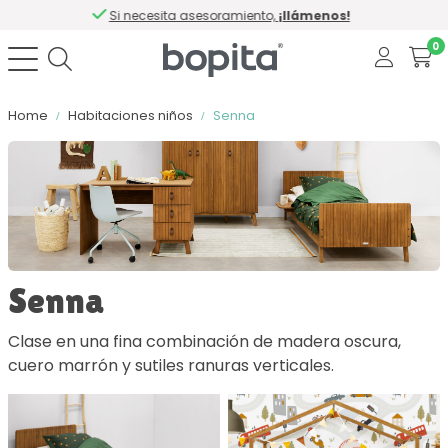
Si necesita asesoramiento,
¡llámenos!
0
Home
Habitaciones niños
Senna
Ordenar por
Color
Senna
Material
Clase en una fina combinación de madera oscura,
cuero marrón y sutiles ranuras verticales.
Con cierre suave
Número de cajones