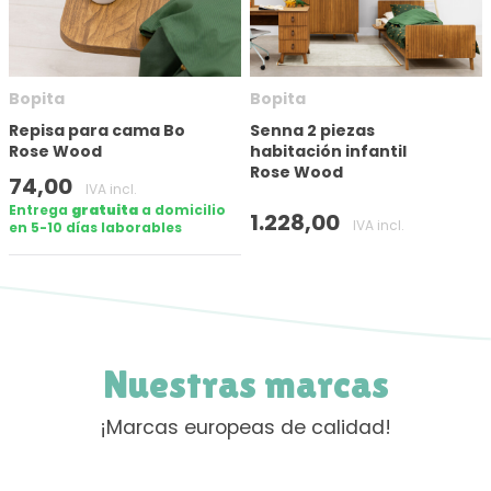
Bopita
Bopita
Repisa para cama Bo
Senna 2 piezas
Rose Wood
habitación infantil
Rose Wood
74,00
IVA incl.
Entrega
gratuita
a domicilio
1.228,00
IVA incl.
en 5-10 días laborables
Nuestras marcas
¡Marcas europeas de calidad!