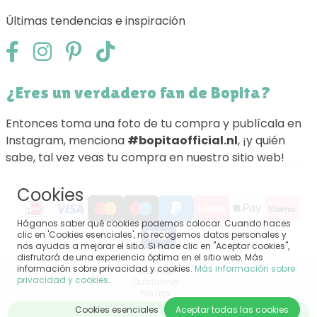
Últimas tendencias e inspiración
¿Eres un verdadero fan de Bopita?
Entonces toma una foto de tu compra y publícala en
Instagram, menciona
#bopitaofficial.nl
, ¡y quién
sabe, tal vez veas tu compra en nuestro sitio web!
Cookies
Háganos saber qué cookies podemos colocar. Cuando haces
clic en 'Cookies esenciales', no recogemos datos personales y
nos ayudas a mejorar el sitio. Si hace clic en "Aceptar cookies",
disfrutará de una experiencia óptima en el sitio web. Más
información sobre privacidad y cookies.
Más información sobre
Sitemap
privacidad y cookies
.
Disclaimer
Privacy
Terminos y condiciones generales
Cookies esenciales
Aceptar todas las cookies
Filtros
Impressum