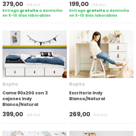
379,00
199,00
IVA incl.
IVA incl.
Entrega
gratuita
a domicilio
Entrega
gratuita
a domicilio
en 5-10 días laborables
en 5-10 días laborables
Bopita
Bopita
Cama 90x200 con 3
Escritorio Indy
cajones Indy
Blanco/Natural
Blanco/Natural
399,00
269,00
IVA incl.
IVA incl.