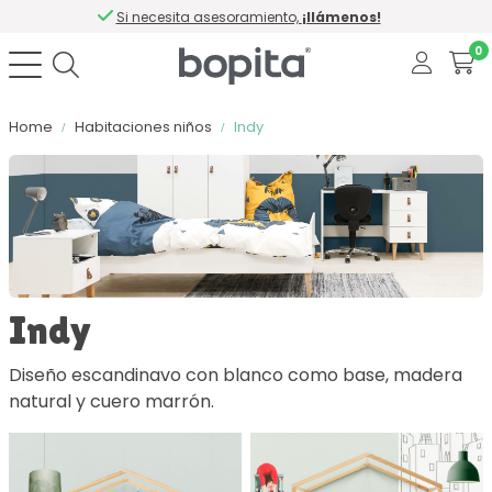
Si necesita asesoramiento,
¡llámenos!
0
Home
Habitaciones niños
Indy
Ordenar por
Color
Indy
Material
Diseño escandinavo con blanco como base, madera
natural y cuero marrón.
Con cierre suave
Número de cajones