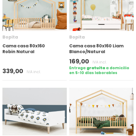
Número de puertas
Bopita
Bopita
Tamaño del colchón (cm)
Cama casa 80x160
Cama casa 80x160 Liam
Robin Natural
Blanco/Natural
Altura
169,00
IVA incl.
Entrega
gratuita
a domicilio
339,00
IVA incl.
en 5-10 días laborables
En stock
Marca