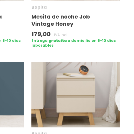
Bopita
a
Mesita de noche Job
Vintage Honey
179,00
IVA incl.
n 5-10 días
Entrega
gratuita
a domicilio en 5-10 días
laborables
Bopita