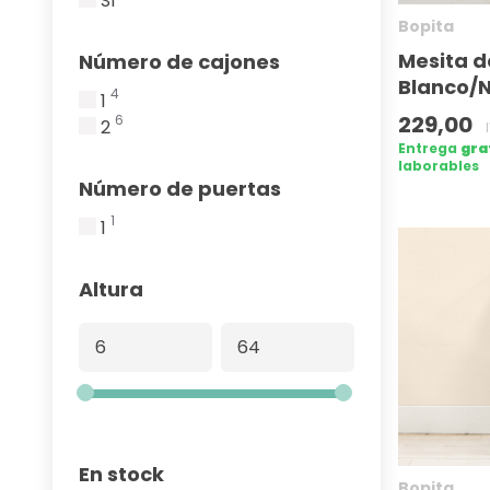
Sí
Bopita
Mesita d
Número de cajones
Blanco/N
4
1
229,00
6
2
Entrega
gra
laborables
Número de puertas
1
1
Altura
En stock
Bopita