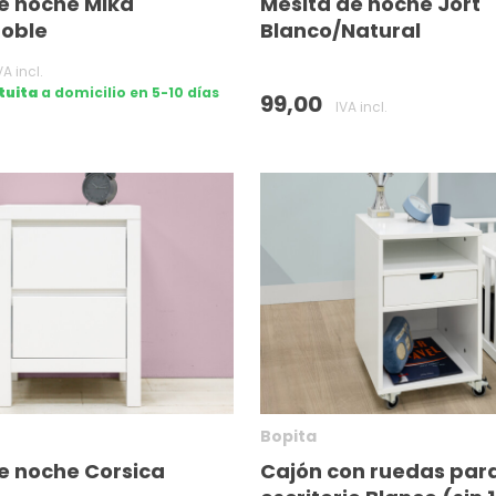
e noche Mika
Mesita de noche Jort
Roble
Blanco/Natural
VA incl.
tuita
a domicilio en 5-10 días
99,00
IVA incl.
Bopita
e noche Corsica
Cajón con ruedas par