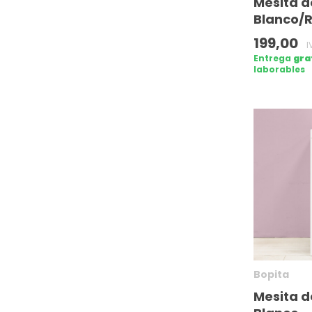
Mesita d
Blanco/
199,00
I
Entrega
gra
laborables
Bopita
Mesita d