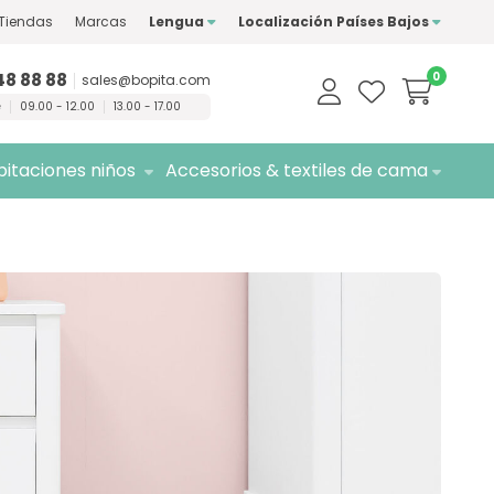
Tiendas
Marcas
Lengua
Localización Países Bajos
marcas de
calidad
Entrega
gratuita
48 88 88
0
sales@bopita.com
e
09.00 - 12.00
13.00 - 17.00
itaciones niños
Accesorios & textiles de cama