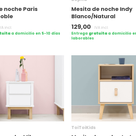
e noche Paris
Mesita de noche Indy
Roble
Blanco/Natural
129,00
VA incl.
IVA incl.
tuita
a domicilio en 5-10 días
Entrega
gratuita
a domicilio e
laborables
ToiToiKids