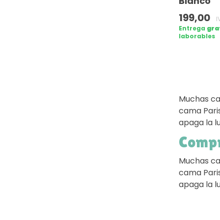
Blanco
199,00
I
Entrega
gra
laborables
Muchas cam
cama Paris
apaga la l
Compra
Muchas cam
cama Paris
apaga la l