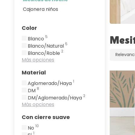
Cajonera niños
Color
Mesit
5
Blanco
5
Blanco/Natural
2
Blanco/Roble
Más opciones
Material
1
Aglomerado/Haya
8
DM
2
DM/Aglomerado/Haya
Más opciones
Con cierre suave
10
No
1