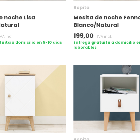
Bopita
e noche Lisa
Mesita de noche Fenn
atural
Blanco/Natural
199,00
IVA incl.
IVA incl.
tuita
a domicilio en 5-10 días
Entrega
gratuita
a domicilio e
laborables
Bopita