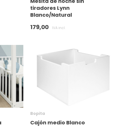
Mesita de noche sin
tiradores Lynn
Blanco/Natural
179,00
IVA incl.
Bopita
a
Cajón medio Blanco