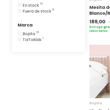
13
En stock
Mesita d
6
Fuera de stock
Blanco/
189,00
I
Marca
Entrega
gra
laborables
18
Bopita
1
ToiToiKids
Bopita