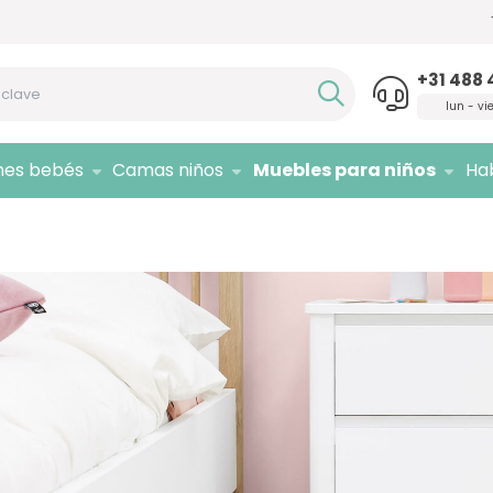
Si necesita asesoramiento,
¡llámenos!
Sólo 
+31 488 
lun - vi
nes bebés
Camas niños
Muebles para niños
Hab