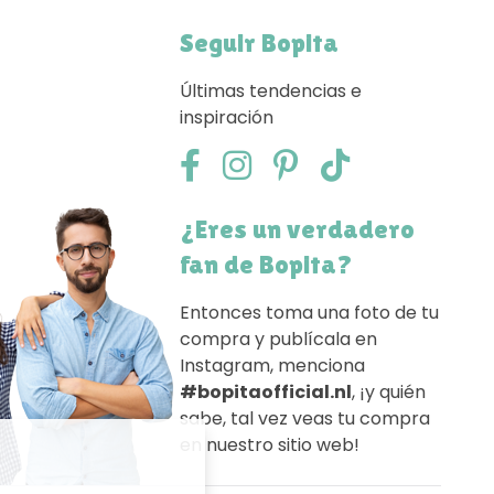
Seguir Bopita
Últimas tendencias e
inspiración
¿Eres un verdadero
fan de Bopita?
Entonces toma una foto de tu
compra y publícala en
Instagram, menciona
#bopitaofficial.nl
, ¡y quién
sabe, tal vez veas tu compra
en nuestro sitio web!