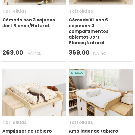
ToiToiKids
ToiToiKids
Aplicar filtro
Cómoda con 3 cajones
Cómoda XL con 6
Jort Blanco/Natural
cajones y 3
compartimentos
abiertos Jort
Blanco/Natural
269,00
369,00
IVA incl.
IVA incl.
Nuevo
ToiToiKids
ToiToiKids
Ampliador de tablero
Ampliador de tablero