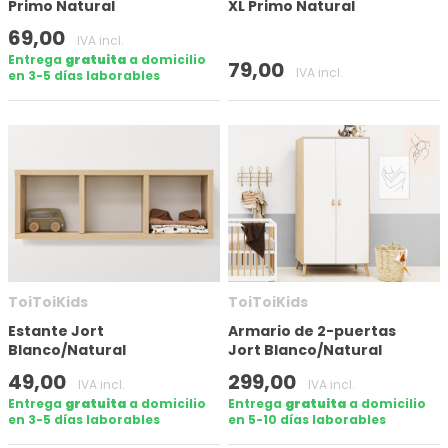
Primo Natural
XL Primo Natural
69,00
IVA incl.
Entrega
gratuita
a domicilio
79,00
IVA incl.
en 3-5 días laborables
ToiToiKids
ToiToiKids
Estante Jort
Armario de 2-puertas
Blanco/Natural
Jort Blanco/Natural
49,00
299,00
IVA incl.
IVA incl.
Entrega
gratuita
a domicilio
Entrega
gratuita
a domicilio
en 3-5 días laborables
en 5-10 días laborables