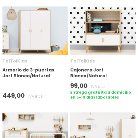
ToiToiKids
ToiToiKids
Armario de 3-puertas
Cajonera Jort
Jort Blanco/Natural
Blanco/Natural
99,00
IVA incl.
Entrega
gratuita
a domicilio
449,00
IVA incl.
en 5-10 días laborables