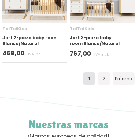
ToiToiKids
ToiToiKids
Jort 2-pieza baby roon
Jort 3-pieza baby
Blanco/Natural
room Blanco/Natural
468,00
767,00
IVA incl.
IVA incl.
1
2
Próximo
Nuestras marcas
¡Marcas europeas de calidad!