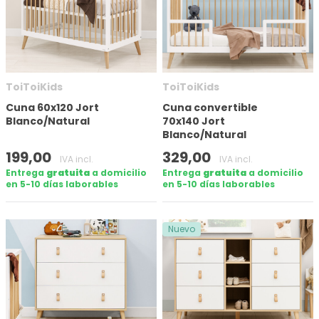
Número de puertas
ToiToiKids
ToiToiKids
Tamaño del colchón (cm)
Cuna 60x120 Jort
Cuna convertible
Blanco/Natural
70x140 Jort
Blanco/Natural
Altura
199,00
329,00
IVA incl.
IVA incl.
Entrega
gratuita
a domicilio
Entrega
gratuita
a domicilio
en 5-10 días laborables
en 5-10 días laborables
Nuevo
En stock
Marca