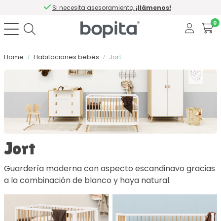
Si necesita asesoramiento,
¡llámenos!
0
Home
Habitaciones bebés
Jort
Ordenar por
Color
Jort
Material
Guardería moderna con aspecto escandinavo gracias
a la combinación de blanco y haya natural.
Con cierre suave
Número de cajones