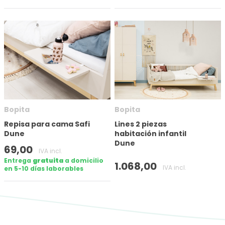
Bopita
Bopita
Repisa para cama Safi
Lines 2 piezas
Dune
habitación infantil
Dune
69,00
IVA incl.
Entrega
gratuita
a domicilio
1.068,00
IVA incl.
en 5-10 días laborables