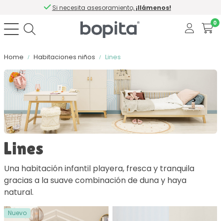
Si necesita asesoramiento,
¡llámenos!
0
Home
Habitaciones niños
Lines
Ordenar por
Color
Lines
Material
Una habitación infantil playera, fresca y tranquila
gracias a la suave combinación de duna y haya
Con cierre suave
natural.
Nuevo
Número de cajones