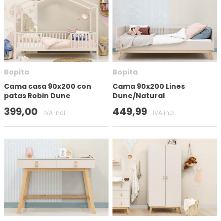
Número de puertas
Tamaño del colchón (cm)
Bopita
Bopita
Cama casa 90x200 con
Cama 90x200 Lines
patas Robin Dune
Dune/Natural
Altura
399,00
449,99
IVA incl.
IVA incl.
En stock
Marca