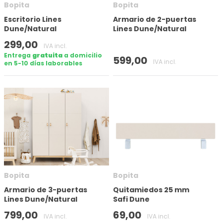
Bopita
Bopita
Escritorio Lines
Armario de 2-puertas
Aplicar filtro
Dune/Natural
Lines Dune/Natural
299,00
IVA incl.
Entrega
gratuita
a domicilio
599,00
IVA incl.
en 5-10 días laborables
Bopita
Bopita
Armario de 3-puertas
Quitamiedos 25 mm
Lines Dune/Natural
Safi Dune
799,00
69,00
IVA incl.
IVA incl.