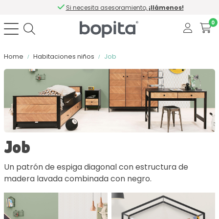
Si necesita asesoramiento,
¡llámenos!
0
Home
Habitaciones niños
Job
Ordenar por
Color
Job
Material
Un patrón de espiga diagonal con estructura de
madera lavada combinada con negro.
Con cierre suave
Número de cajones