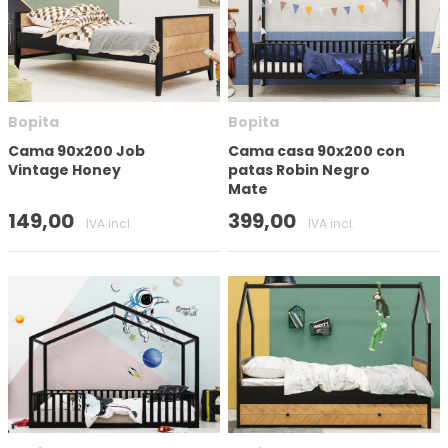
Número de puertas
Bopita
Bopita
Tamaño del colchón (cm)
Cama 90x200 Job
Cama casa 90x200 con
Vintage Honey
patas Robin Negro
Mate
Altura
149,00
399,00
IVA incl.
IVA incl.
En stock
Marca