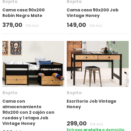
Bopita
Bopita
Cama casa 90x200
Cama casa 90x200 Job
Aplicar filtro
Robin Negro Mate
Vintage Honey
379,00
149,00
IVA incl.
IVA incl.
Bopita
Bopita
Cama con
Escritorio Job Vintage
almacenamiento
Honey
90x200 con 2 cajón con
ruedas y 1 etapa Job
299,00
Vintage Honey
IVA incl.
Entrega
gratuita
a domicilio