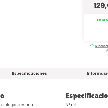
129
En sto
tuita
Pedidos
fáciles
!
Si neces
Especificaciones
Informaci
to
Especificaci
tas elegantemente
Nº art.