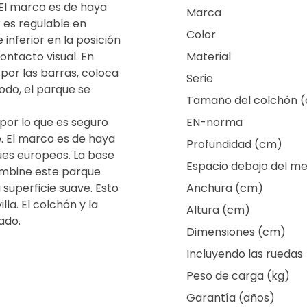
 El marco es de haya
Marca
r es regulable en
Color
inferior en la posición
contacto visual. En
Material
por las barras, coloca
Serie
modo, el parque se
Tamaño del colchón 
por lo que es seguro
EN-norma
. El marco es de haya
Profundidad (cm)
ues europeos. La base
Espacio debajo del m
Combine este parque
 superficie suave. Esto
Anchura (cm)
a. El colchón y la
Altura (cm)
ado.
Dimensiones (cm)
Incluyendo las ruedas
Peso de carga (kg)
Garantía (años)