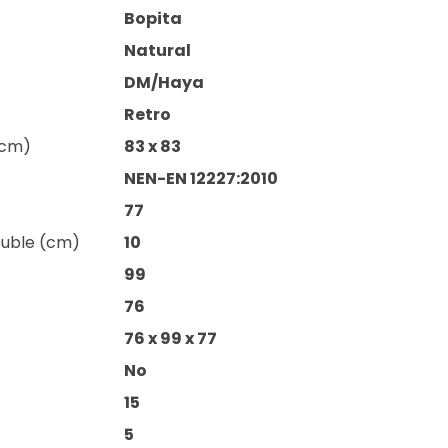
Bopita
Natural
DM/Haya
Retro
(cm)
83 x 83
NEN-EN 12227:2010
77
euble (cm)
10
99
76
76 x 99 x 77
No
15
5