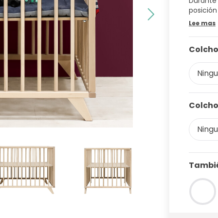
Durante 
posición
Lee mas
Colcho
Ningun
Colcho
Ningun
Tambié