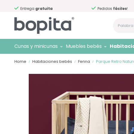
Si necesita asesoramiento,
¡llámenos!
Sólo marcas de
Cunas y minicunas
Muebles bebés
Habitaci
Home
Habitaciones bebés
Fenna
Parque Retro Natur