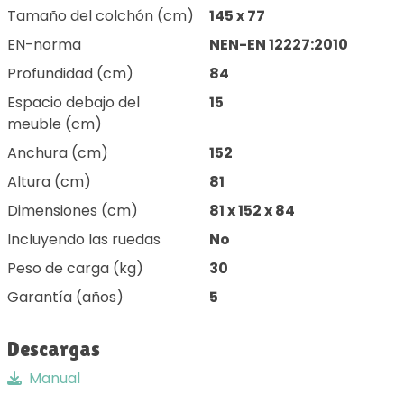
Tamaño del colchón (cm)
145 x 77
EN-norma
NEN-EN 12227:2010
Profundidad (cm)
84
Espacio debajo del
15
meuble (cm)
Anchura (cm)
152
Altura (cm)
81
Dimensiones (cm)
81 x 152 x 84
Incluyendo las ruedas
No
Peso de carga (kg)
30
Garantía (años)
5
Descargas
Manual