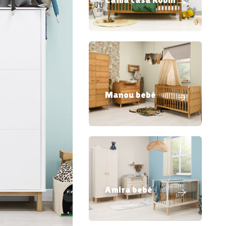
Manou bebé
Amira bebé