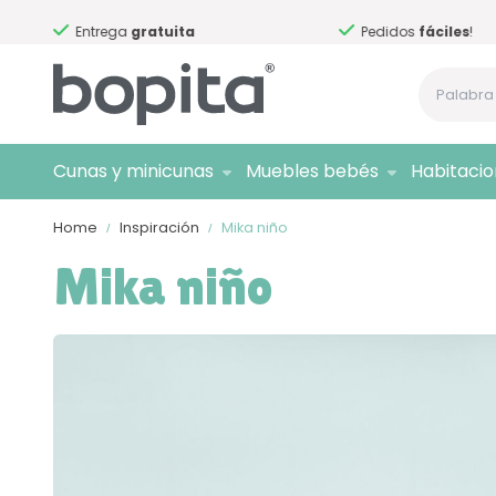
Entrega
gratuita
Pedidos
fáciles
!
Cunas y minicunas
Muebles bebés
Habitaci
Home
Inspiración
Mika niño
Mika niño