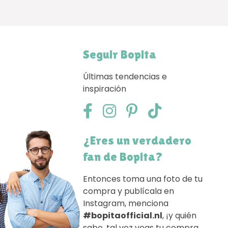
Seguir Bopita
Últimas tendencias e
inspiración
¿Eres un verdadero
fan de Bopita?
Entonces toma una foto de tu
compra y publícala en
Instagram, menciona
#bopitaofficial.nl
, ¡y quién
sabe, tal vez veas tu compra