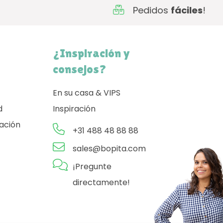
Pedidos
fáciles
!
¿Inspiración y
consejos?
En su casa & VIPS
d
Inspiración
ación
+31 488 48 88 88
sales@bopita.com
¡Pregunte
directamente!