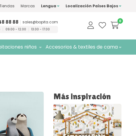
Tiendas
Marcas
Lengua
Localización Países Bajos
marcas de
calidad
Entrega
gratuita
48 88 88
0
sales@bopita.com
e
09.00 - 12.00
13.00 - 17.00
itaciones niños
Accesorios & textiles de cama
Más inspiración
Cama casa Robin