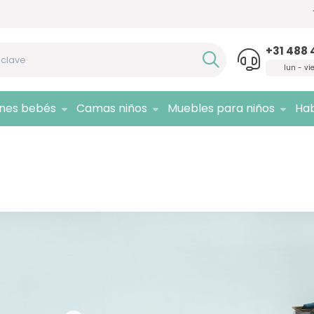
Si necesita asesoramiento,
¡llámenos!
Sólo 
+31 488 
lun - vi
ones bebés
Camas niños
Muebles para niños
Hab