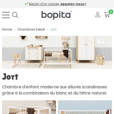
Besoin d'un conseil,
appelez-nous !
0
Home
Chambres bébé
Jort
Trier par
Couleur
Jort
Matériau
Chambre d'enfant moderne aux allures scandinaves
grâce à la combinaison du blanc et du hêtre naturel.
Contient softclose
Nombre de tiroirs