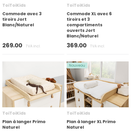
ToiToiKids
ToiToiKids
Appliquer le filtre
Commode avec 3
Commode XL avec 6
tiroirs Jort
tiroirs et 3
Blanc/Naturel
compartiments
ouverts Jort
Blanc/Naturel
269.00
369.00
TVA incl.
TVA incl.
Nouveau
ToiToiKids
ToiToiKids
Plan à langer Primo
Plan à langer XL Primo
Naturel
Naturel