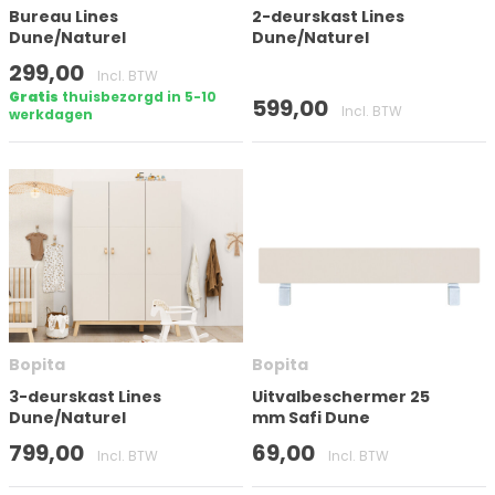
Bureau Lines
2-deurskast Lines
Dune/Naturel
Dune/Naturel
Filter toepassen
299,00
Incl. BTW
Gratis
thuisbezorgd in 5-10
599,00
Incl. BTW
werkdagen
Bopita
Bopita
3-deurskast Lines
Uitvalbeschermer 25
Dune/Naturel
mm Safi Dune
799,00
69,00
Incl. BTW
Incl. BTW