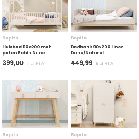
Aantal deuren
Bopita
Bopita
Matrasmaat (cm)
Huisbed 90x200 met
Bedbank 90x200 Lines
poten Robin Dune
Dune/Naturel
Hoogte
399,00
449,99
Incl. BTW
Incl. BTW
Op voorraad
Bopita
Bopita
Merk