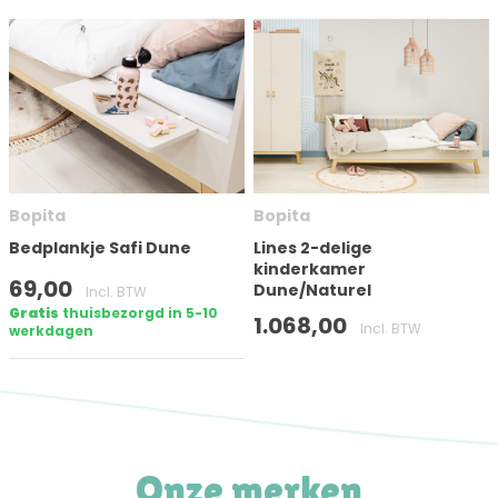
Bopita
Bopita
Bedplankje Safi Dune
Lines 2-delige
kinderkamer
69,00
Dune/Naturel
Incl. BTW
Gratis
thuisbezorgd in 5-10
1.068,00
Incl. BTW
werkdagen
Onze merken