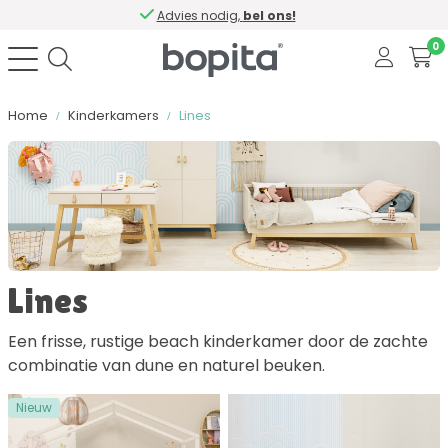
Advies nodig,
bel ons!
0
Home
Kinderkamers
Lines
Sorteer op
Kleur
Lines
Materiaal
Een frisse, rustige beach kinderkamer door de zachte
combinatie van dune en naturel beuken.
Bevat softclose
Nieuw
Aantal lades