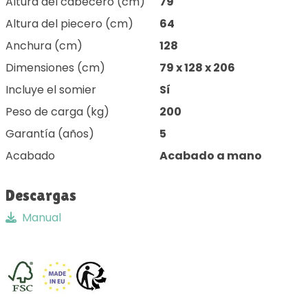
Altura del cabecero (cm)
79
Altura del piecero (cm)
64
Anchura (cm)
128
Dimensiones (cm)
79 x 128 x 206
Incluye el somier
Sí
Peso de carga (kg)
200
Garantía (años)
5
Acabado
Acabado a mano
Descargas
Manual