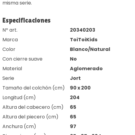
misma serie.
Especificaciones
Nº art.
20340203
Marca
ToiToiKids
Color
Blanco/Natural
Con cierre suave
No
Material
Aglomerado
Serie
Jort
Tamaño del colchón (cm)
90 x 200
Longitud (cm)
204
Altura del cabecero (cm)
65
Altura del piecero (cm)
65
Anchura (cm)
97