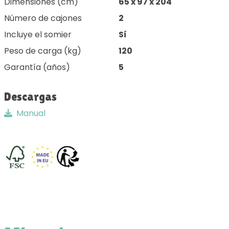
Dimensiones (cm)
65 x 97 x 204
Número de cajones
2
Incluye el somier
Sí
Peso de carga (kg)
120
Garantía (años)
5
Descargas
Manual