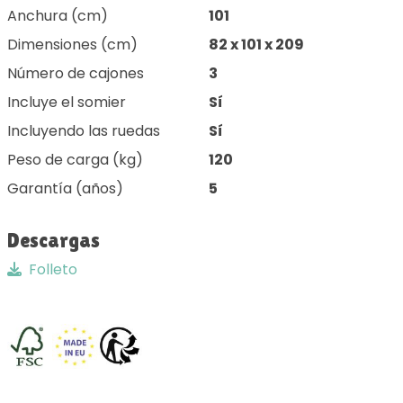
Anchura (cm)
101
Dimensiones (cm)
82 x 101 x 209
Número de cajones
3
Incluye el somier
Sí
Incluyendo las ruedas
Sí
Peso de carga (kg)
120
Garantía (años)
5
Descargas
Folleto