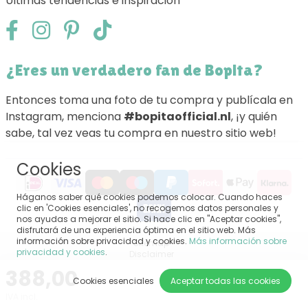
Últimas tendencias e inspiración
¿Eres un verdadero fan de Bopita?
Entonces toma una foto de tu compra y publícala en
Instagram, menciona
#bopitaofficial.nl
, ¡y quién
sabe, tal vez veas tu compra en nuestro sitio web!
Cookies
Háganos saber qué cookies podemos colocar. Cuando haces
clic en 'Cookies esenciales', no recogemos datos personales y
nos ayudas a mejorar el sitio. Si hace clic en "Aceptar cookies",
disfrutará de una experiencia óptima en el sitio web. Más
información sobre privacidad y cookies.
Más información sobre
Sitemap
privacidad y cookies
.
Disclaimer
Privacy
388,00
Terminos y condiciones generales
Cookies esenciales
Aceptar todas las cookies
Impressum
IVA incl.
Configuración de las cookies