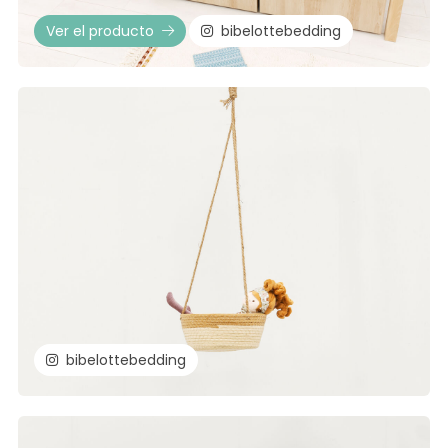
Ver el producto
bibelottebedding
bibelottebedding