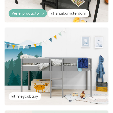
Ver el producto
snurkamsterdam
meycobaby