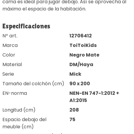
cama es ideal para jugar debajo. Así se aprovecha al
máximo el espacio de la habitación.
Especificaciones
Nº art.
12706412
Marca
ToiToiKids
Color
Negro Mate
Material
DM/Haya
Serie
Mick
Tamaño del colchón (cm)
90 x 200
EN-norma
NEN-EN 747-1:2012 +
A1:2015
Longitud (cm)
208
Espacio debajo del
75
meuble (cm)