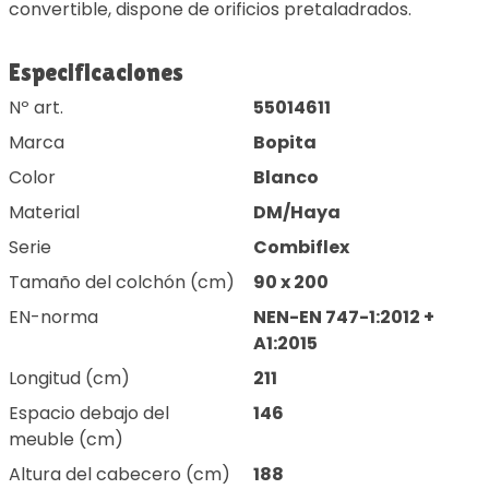
convertible, dispone de orificios pretaladrados.
Especificaciones
Nº art.
55014611
Marca
Bopita
Color
Blanco
Material
DM/Haya
Serie
Combiflex
Tamaño del colchón (cm)
90 x 200
EN-norma
NEN-EN 747-1:2012 +
A1:2015
Longitud (cm)
211
Espacio debajo del
146
meuble (cm)
Altura del cabecero (cm)
188