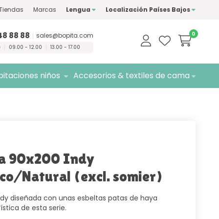
Tiendas
Marcas
Lengua
Localización Países Bajos
marcas de
calidad
Entrega
gratuita
48 88 88
0
sales@bopita.com
e
09.00 - 12.00
13.00 - 17.00
itaciones niños
Accesorios & textiles de cama
a 90x200 Indy
co/Natural (excl. somier)
dy diseñada con unas esbeltas patas de haya
ística de esta serie.