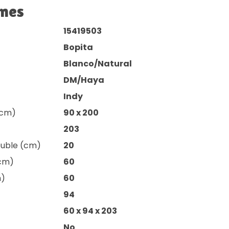
ones
15419503
Bopita
Blanco/Natural
DM/Haya
Indy
(cm)
90 x 200
203
euble (cm)
20
(cm)
60
m)
60
94
60 x 94 x 203
No