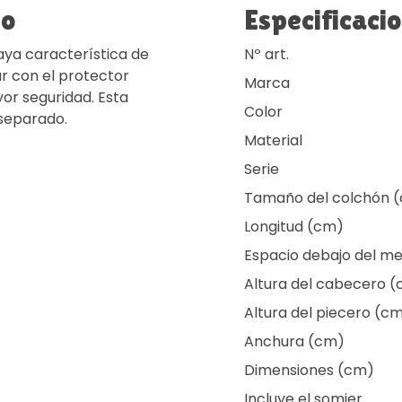
to
Especificaci
ya característica de
Nº art.
 con el protector
Marca
yor seguridad. Esta
Color
 separado.
Material
Serie
Tamaño del colchón 
Longitud (cm)
Espacio debajo del m
Altura del cabecero 
Altura del piecero (c
Anchura (cm)
Dimensiones (cm)
Incluye el somier