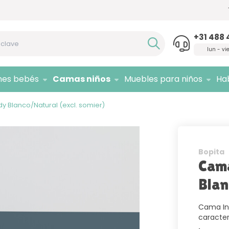
Si necesita asesoramiento,
¡llámenos!
Sólo 
+31 488 
lun - vi
nes bebés
Camas niños
Muebles para niños
Hab
y Blanco/Natural (excl. somier)
Bopita
Cam
Blan
Cama In
caracter