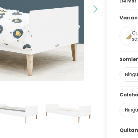
Lee mas
Variac
Ca
so
Somier
Ningun
Colchó
Ningun
Quitam