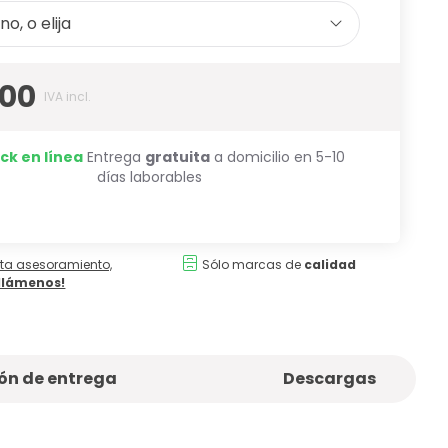
o, o elija
,00
IVA incl.
ck en línea
Entrega
gratuita
a domicilio en 5-10
días laborables
ita asesoramiento,
Sólo marcas de
calidad
¡llámenos!
ón de entrega
Descargas