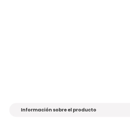
o,
Sólo marcas de
calidad
Entrega
gra
Información sobre el producto