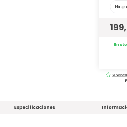
Ningun
199
En sto
tuita
Pedidos
fáciles
!
Si neces
Especificaciones
Informaci