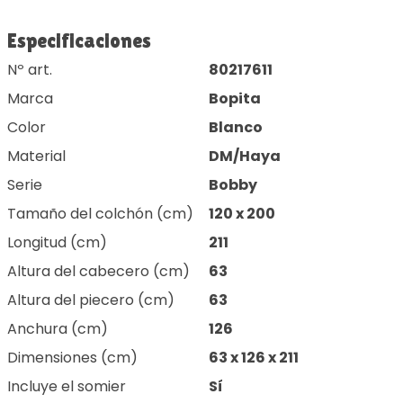
Especificaciones
Nº art.
80217611
Marca
Bopita
Color
Blanco
Material
DM/Haya
Serie
Bobby
Tamaño del colchón (cm)
120 x 200
Longitud (cm)
211
Altura del cabecero (cm)
63
Altura del piecero (cm)
63
Anchura (cm)
126
Dimensiones (cm)
63 x 126 x 211
Incluye el somier
Sí