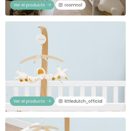
Ver el producto
roomno1
Ver el producto
littledutch_official