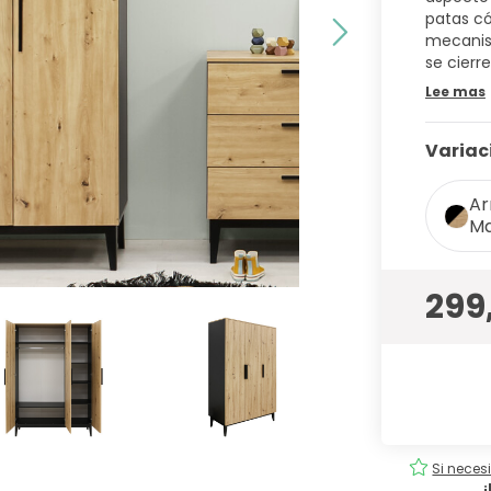
patas có
mecanism
se cier
Lee mas
Variac
Ar
Ma
299
tuita
Pedidos
fáciles
!
Si neces