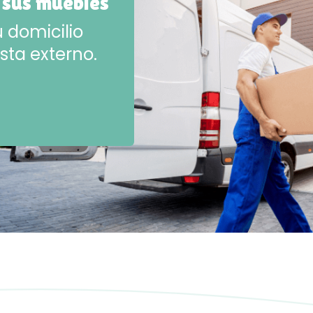
 sus muebles
 domicilio
sta externo.