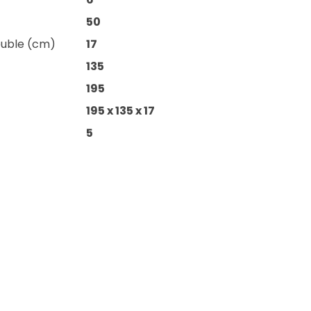
50
euble (cm)
17
135
195
195 x 135 x 17
5