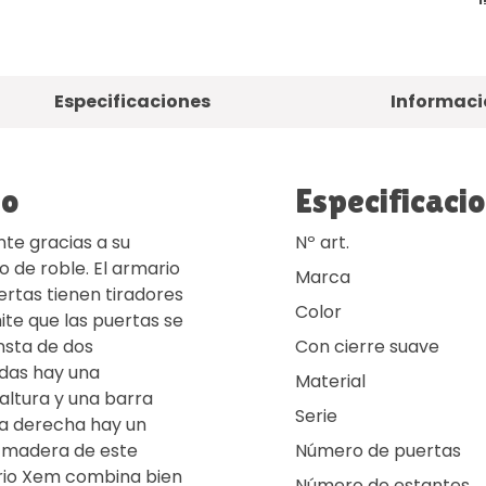
Especificaciones
Informaci
to
Especificaci
te gracias a su
Nº art.
de roble. El armario
Marca
ertas tienen tiradores
Color
te que las puertas se
nsta de dos
Con cierre suave
rdas hay una
Material
 altura y una barra
Serie
ta derecha hay un
La madera de este
Número de puertas
rio Xem combina bien
Número de estantes