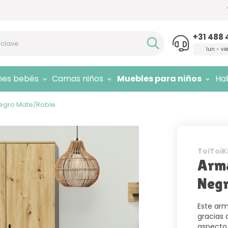
Si necesita asesoramiento,
¡llámenos!
Sólo 
+31 488 
lun - vi
nes bebés
Camas niños
Muebles para niños
Hab
egro Mate/Roble
ToiToiK
Arma
Neg
Este arm
gracias
aspecto 