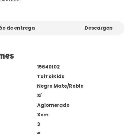
ón de entrega
Descargas
ones
15640102
ToiToiKids
Negro Mate/Roble
Sí
Aglomerado
Xem
3
6