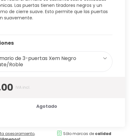
nicas. Las puertas tienen tiradores negros y un
o de cierre suave. Esto permite que las puertas
ren suavemente.
iones
mario de 3-puertas Xem Negro
te/Roble
,00
IVA incl.
Agotado
ita asesoramiento,
Sólo marcas de
calidad
¡llámenos!