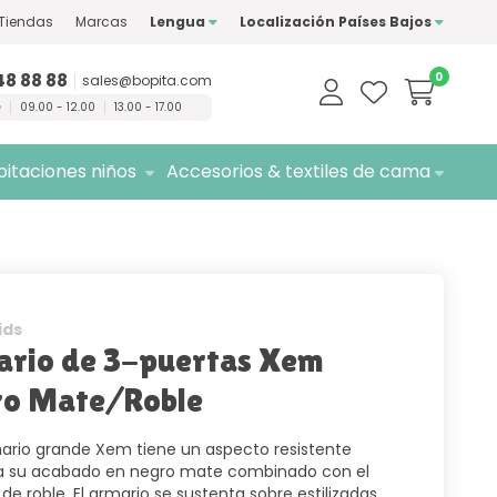
Tiendas
Marcas
Lengua
Localización Países Bajos
marcas de
calidad
Entrega
gratuita
48 88 88
0
sales@bopita.com
e
09.00 - 12.00
13.00 - 17.00
itaciones niños
Accesorios & textiles de cama
ids
rio de 3-puertas Xem
ro Mate/Roble
ario grande Xem tiene un aspecto resistente
 a su acabado en negro mate combinado con el
de roble. El armario se sustenta sobre estilizadas