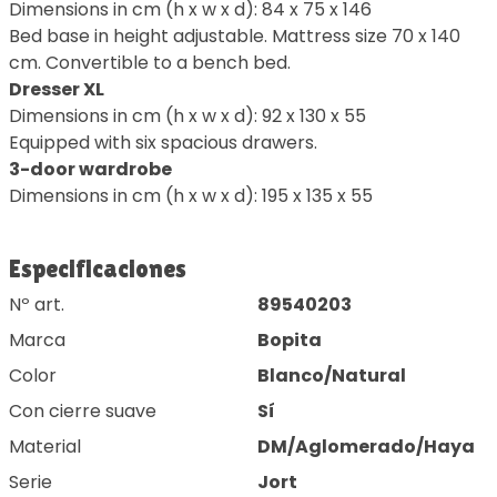
Dimensions in cm (h x w x d): 84 x 75 x 146
Bed base in height adjustable. Mattress size 70 x 140
cm. Convertible to a bench bed.
Dresser XL
Dimensions in cm (h x w x d): 92 x 130 x 55
Equipped with six spacious drawers.
3-door wardrobe
Dimensions in cm (h x w x d): 195 x 135 x 55
Especificaciones
Nº art.
89540203
Marca
Bopita
Color
Blanco/Natural
Con cierre suave
Sí
Material
DM/Aglomerado/Haya
Serie
Jort