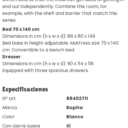
and out independently. Combine this room, for
example, with the shelf and barrier that match this
series.
Bed 70 x 140 cm
Dimensions in cm (h x w x d): 86 x 80 x 149
Bed base in height adjustable. Mattress size 70 x 140
cm. Convertible to a bench bed.
Dresser
Dimensions in cm (h x w x d): 90 x 114 x 56
Equipped with three spacious drawers.
Especificaciones
Nº art.
88402711
Marca
Bopita
Color
Blanco
Con cierre suave
Sí