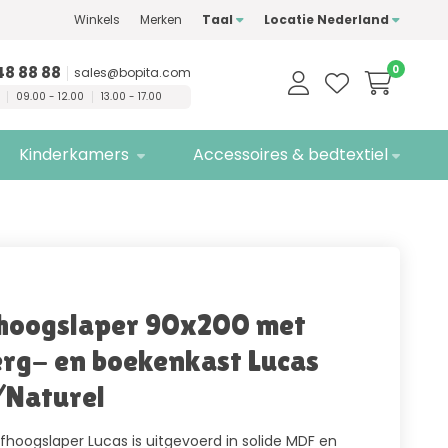
Winkels
Merken
Taal
Locatie Nederland
n
kwaliteitsmerken
Gratis
bezorging
48 88 88
0
sales@bopita.com
09.00 - 12.00
13.00 - 17.00
Kinderkamers
Accessoires & bedtextiel
hoogslaper 90x200 met
rg- en boekenkast Lucas
Naturel
fhoogslaper Lucas is uitgevoerd in solide MDF en