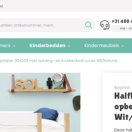
n!
Advies nodig,
bel ons!
Allee
+31 488 
ma - vr
mers
Kinderbedden
Kindermeubels
gslaper 90x200 met opberg- en boekenkast Lucas Wit/Naturel
Bopita
Half
opbe
Wit/
Deze hal