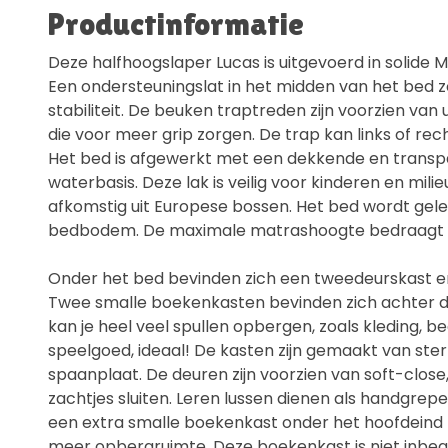
Productinformatie
Deze halfhoogslaper Lucas is uitgevoerd in solide 
Een ondersteuningslat in het midden van het bed z
stabiliteit. De beuken traptreden zijn voorzien van
die voor meer grip zorgen. De trap kan links of re
Het bed is afgewerkt met een dekkende en transp
waterbasis. Deze lak is veilig voor kinderen en milieu
afkomstig uit Europese bossen. Het bed wordt gelev
bedbodem. De maximale matrashoogte bedraagt 
Onder het bed bevinden zich een tweedeurskast e
Twee smalle boekenkasten bevinden zich achter de
kan je heel veel spullen opbergen, zoals kleding, 
speelgoed, ideaal! De kasten zijn gemaakt van st
spaanplaat. De deuren zijn voorzien van soft-clos
zachtjes sluiten. Leren lussen dienen als handgrepe
een extra smalle boekenkast onder het hoofdeind 
meer opbergruimte. Deze boekenkast is niet inbe