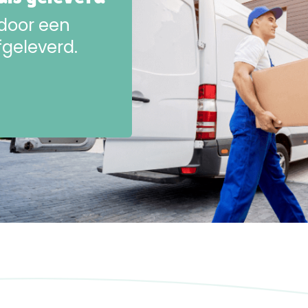
 door een
fgeleverd.