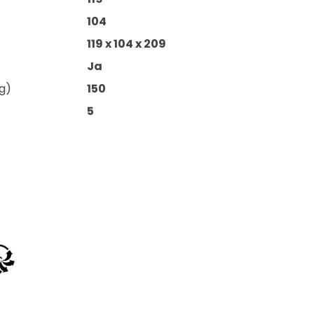
104
119 x 104 x 209
Ja
g)
150
5