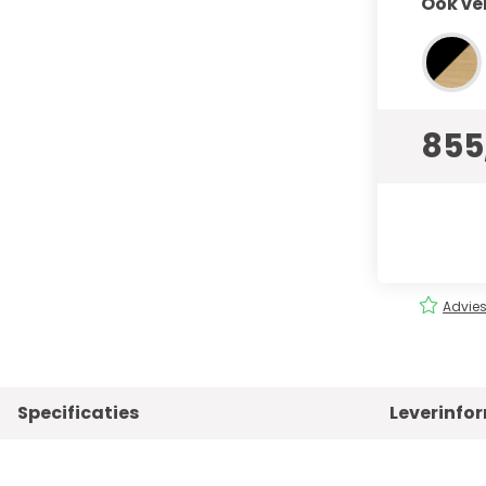
Ook ve
855
rging
Eenvoudig
bestellen!
Advies
Specificaties
Leverinfo