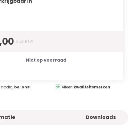
rkrijgbaar in
,00
Incl. BTW
Niet op voorraad
 nodig,
bel ons!
Alleen
kwaliteitsmerken
rmatie
Downloads