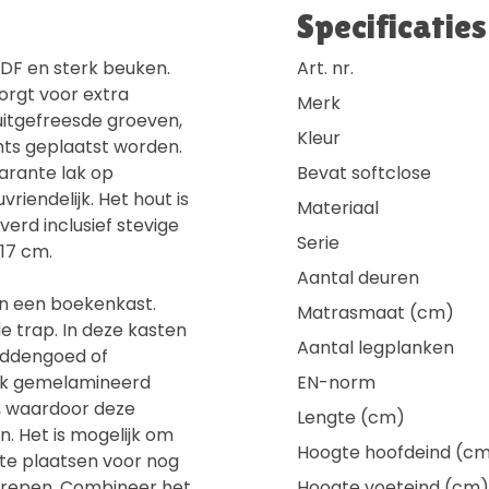
Specificaties
MDF en sterk beuken.
Art. nr.
orgt voor extra
Merk
 uitgefreesde groeven,
Kleur
chts geplaatst worden.
arante lak op
Bevat softclose
vriendelijk. Het hout is
Materiaal
erd inclusief stevige
Serie
17 cm.
Aantal deuren
n een boekenkast.
Matrasmaat (cm)
 trap. In deze kasten
Aantal legplanken
beddengoed of
erk gemelamineerd
EN-norm
e, waardoor deze
Lengte (cm)
n. Het is mogelijk om
Hoogte hoofdeind (c
te plaatsen voor nog
grepen. Combineer het
Hoogte voeteind (cm)