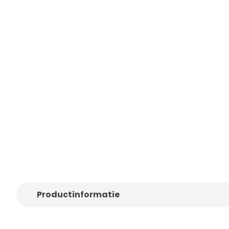
Alleen
kwaliteitsmerken
Gratis
bezo
Productinformatie