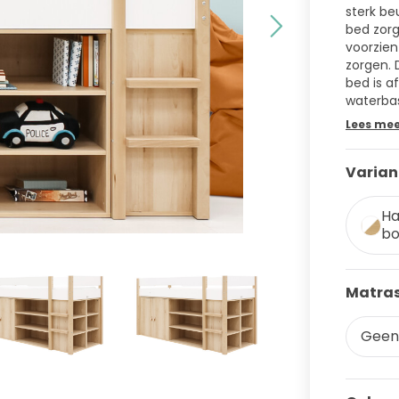
sterk be
bed zorg
voorzien
zorgen. 
bed is a
waterbas
Lees me
Varian
Ha
bo
Matras
Geen