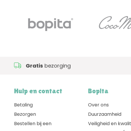
Gratis
bezorging
Hulp en contact
Bopita
Betaling
Over ons
Bezorgen
Duurzaamheid
Bestellen bij een
Veiligheid en kwalit