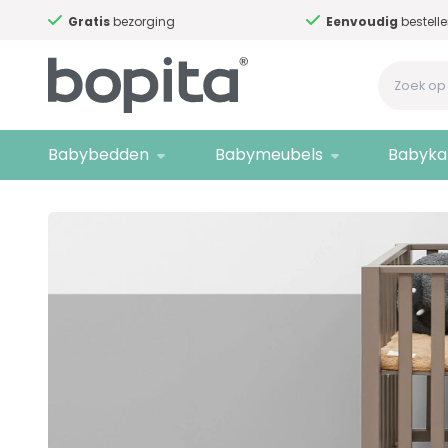
Gratis
bezorging
Eenvoudig
bestelle
Babybedden
Babymeubels
Babyka