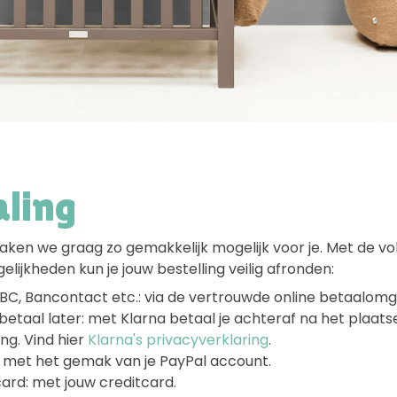
aling
ken we graag zo gemakkelijk mogelijk voor je. Met de v
lijkheden kun je jouw bestelling veilig afronden:
KBC, Bancontact etc.: via de vertrouwde online betaalomg
betaal later: met Klarna betaal je achteraf na het plaat
ing. Vind hier
Klarna's privacyverklaring
.
: met het gemak van je PayPal account.
ard: met jouw creditcard.