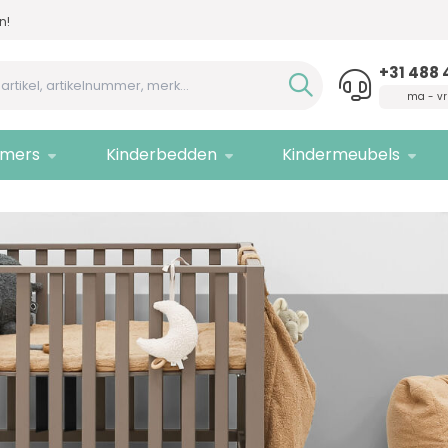
n!
Advies nodig,
bel ons!
Allee
+31 488 
ma - vr
mers
Kinderbedden
Kindermeubels