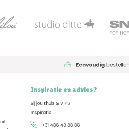
Eenvoudig
bestellen
Inspiratie en advies?
Bij jou thuis & VIPS
Inspiratie
eit
+31 488 48 88 88