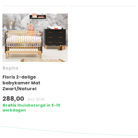
Bopita
Floris 2-delige
babykamer Mat
Zwart/Naturel
288,00
Incl. BTW
Gratis
thuisbezorgd in 5-10
werkdagen