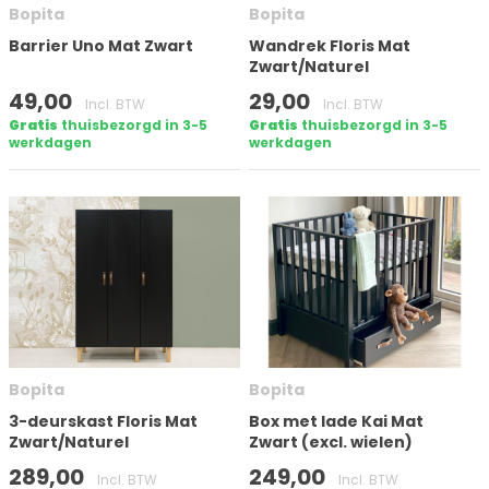
Bopita
Bopita
Barrier Uno Mat Zwart
Wandrek Floris Mat
Filter toepassen
Zwart/Naturel
49,00
29,00
Incl. BTW
Incl. BTW
Gratis
thuisbezorgd in 3-5
Gratis
thuisbezorgd in 3-5
werkdagen
werkdagen
Bopita
Bopita
3-deurskast Floris Mat
Box met lade Kai Mat
Zwart/Naturel
Zwart (excl. wielen)
289,00
249,00
Incl. BTW
Incl. BTW