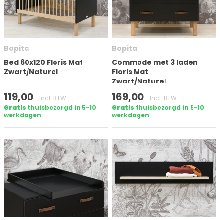
Aantal deuren
Bopita
Bopita
Matrasmaat (cm)
Bed 60x120 Floris Mat
Commode met 3 laden
Zwart/Naturel
Floris Mat
Zwart/Naturel
119,00
169,00
Hoogte
Incl. BTW
Incl. BTW
Gratis
thuisbezorgd in 5-10
Gratis
thuisbezorgd in 5-10
werkdagen
werkdagen
Op voorraad
Merk