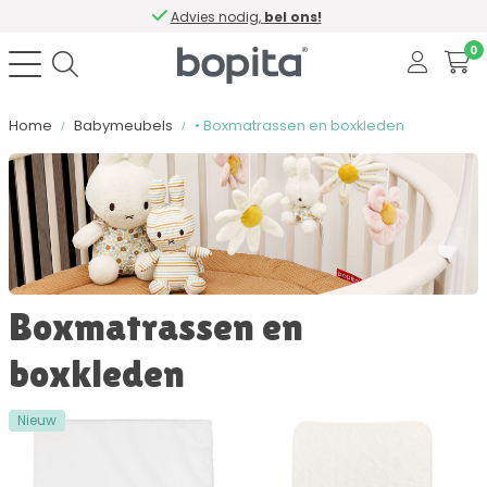
Advies nodig,
bel ons!
0
Home
Babymeubels
• Boxmatrassen en boxkleden
Sorteer op
Kleur
Boxmatrassen en
Materiaal
boxkleden
Matrasmaat (cm)
Nieuw
Hoogte