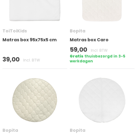
ToiToiKids
Bopita
Matras box 95x75x5 cm
Matras box Caro
59,00
Op voorraad
Incl. BTW
Gratis
thuisbezorgd in 3-5
39,00
Incl. BTW
werkdagen
Merk
Filter toepassen
Bopita
Bopita