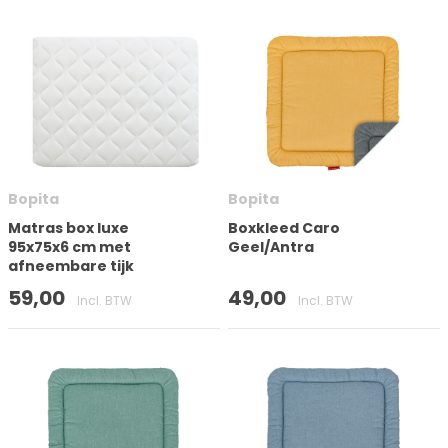
Bopita
Bopita
Matras box luxe
Boxkleed Caro
95x75x6 cm met
Geel/Antra
afneembare tijk
59,00
49,00
Incl. BTW
Incl. BTW