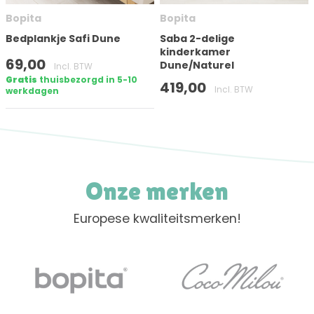
Bopita
Bopita
Bedplankje Safi Dune
Saba 2-delige
kinderkamer
69,00
Dune/Naturel
Incl. BTW
Gratis
thuisbezorgd in 5-10
419,00
Incl. BTW
werkdagen
Onze merken
Europese kwaliteitsmerken!