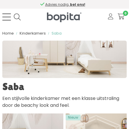
Advies nodig,
bel ons!
0
Home
Kinderkamers
Saba
Sorteer op
Kleur
Saba
Materiaal
Een stijlvolle kinderkamer met een klasse uitstraling
door de beachy look and feel.
Bevat softclose
Nieuw
Aantal lades