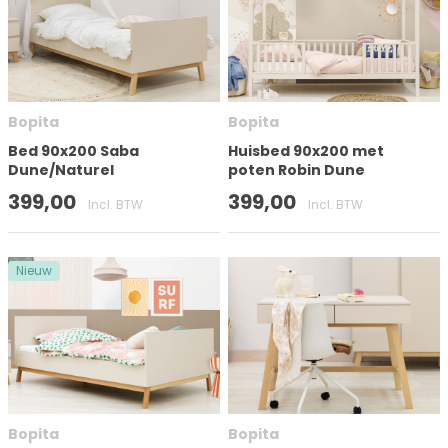
Aantal deuren
Bopita
Bopita
Matrasmaat (cm)
Bed 90x200 Saba
Huisbed 90x200 met
Dune/Naturel
poten Robin Dune
Hoogte
399,00
399,00
Incl. BTW
Incl. BTW
Nieuw
Op voorraad
Bopita
Bopita
Merk