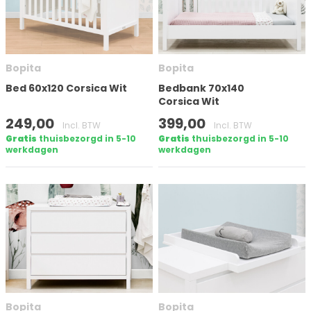
Aantal deuren
Bopita
Bopita
Matrasmaat (cm)
Bed 60x120 Corsica Wit
Bedbank 70x140
Corsica Wit
249,00
399,00
Incl. BTW
Incl. BTW
Hoogte
Gratis
thuisbezorgd in 5-10
Gratis
thuisbezorgd in 5-10
werkdagen
werkdagen
Op voorraad
Filter toepassen
Bopita
Bopita