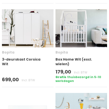
Bopita
Bopita
3-deurskast Corsica
Box Home Wit (excl.
Wit
wielen)
179,00
Incl. BTW
Gratis
thuisbezorgd in 5-10
699,00
Incl. BTW
werkdagen