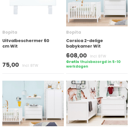
Bopita
Bopita
Uitvalbeschermer 60
Corsica 2-delige
cm Wit
babykamer Wit
608,00
Incl. BTW
Gratis
thuisbezorgd in 5-10
75,00
Incl. BTW
werkdagen