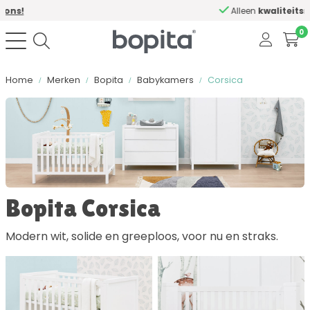
Alleen
kwaliteitsmerken
0
Home
Merken
Bopita
Babykamers
Corsica
Sorteer op
Kleur
Bopita Corsica
Materiaal
Modern wit, solide en greeploos, voor nu en straks.
Bevat softclose
Aantal lades