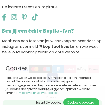
De laatste trends en inspiratie
Ben jij een échte Bopita-fan?
Maak dan een foto van jouw aankoop en post deze op
instagram, vermeld
#bopitaofficial.nl
en wie weet
zie je jouw aankoop terug op onze website!
Cookies
Laat ons weten welke cookies we mogen plaatsen. Wanneer
essentiële cookies aanklikt verzamelen wij geen
persoonsgegevens en help je ons de site te verbeteren. Wanneer
je Cookies accepteren aanklikt krijg je een optimale website
Sitemap
ervaring.
Meer over privacy & cookies
.
Disclaimer
Privacy
Algemene voorwaarden
Essentiële cookies
Cookies accepteren
Filters
Impressum