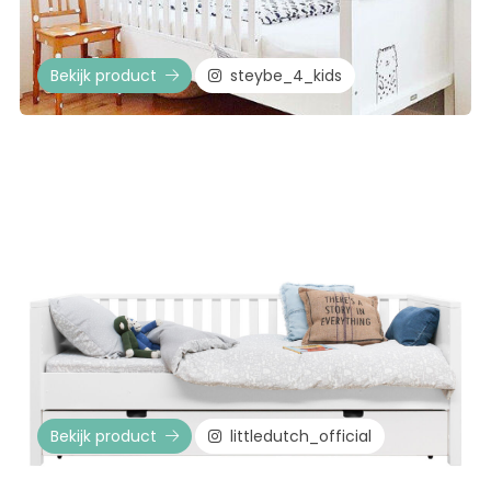
Bekijk product
steybe_4_kids
Bekijk product
littledutch_official