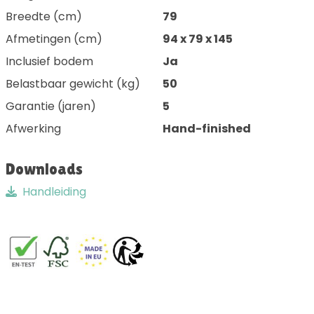
Breedte (cm)
79
Afmetingen (cm)
94 x 79 x 145
Inclusief bodem
Ja
Belastbaar gewicht (kg)
50
Garantie (jaren)
5
Afwerking
Hand-finished
Downloads
Handleiding