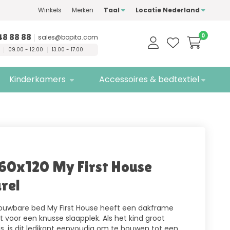
Winkels
Merken
Taal
Locatie Nederland
waliteitsmerken
Gratis
bezorging
48 88 88
0
sales@bopita.com
09.00 - 12.00
13.00 - 17.00
Kinderkamers
Accessoires & bedtextiel
60x120 My First House
rel
ouwbare bed My First House heeft een dakframe
t voor een knusse slaapplek. Als het kind groot
s, is dit ledikant eenvoudig om te bouwen tot een