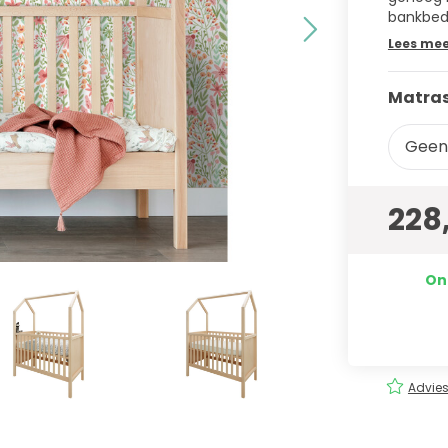
bankbed
Lees me
Matras
Geen
228
On
rging
Eenvoudig
bestellen!
Advies