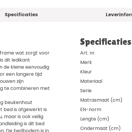
Specificaties
Leverinfo
Specificaties
frame wat zorgt voor
Art. nr.
s dit ledikant
Merk
n de kleine eenvoudig
Kleur
or een langere tijd
ouwen zijn
Materiaal
dig te combineren met
Serie
Matrasmaat (cm)
evig beukenhout
 bed is afgewerkt is
EN-norm
, maar is ook veilig
Lengte (cm)
dleiding is dit bed
Ondermaat (cm)
en. De bedbodem is in