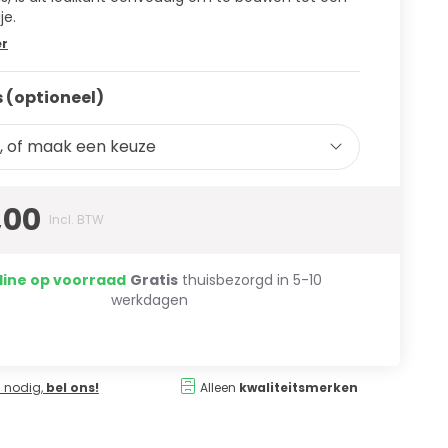
je.
er
 (optioneel)
, of maak een keuze
,00
Incl. BTW
line op voorraad
Gratis
thuisbezorgd in 5-10
werkdagen
 nodig,
bel ons!
Alleen
kwaliteitsmerken