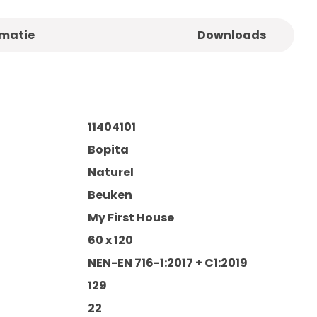
rmatie
Downloads
11404101
Bopita
Naturel
Beuken
My First House
60 x 120
NEN-EN 716-1:2017 + C1:2019
129
22