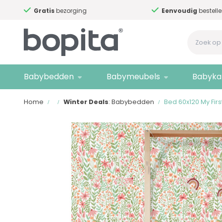
Gratis
bezorging
Eenvoudig
bestellen
Babybedden
Babymeubels
Babyka
Home
Winter Deals
: Babybedden
Bed 60x120 My Fir