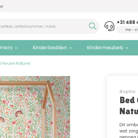
!
Advies nodig,
bel ons!
Alleen
k
+31 488 
ma - vr
mers
Kinderbedden
Kindermeubels
st House Naturel
Bopita
Bed 
Natu
Dit omb
wat zorg
genoeg i