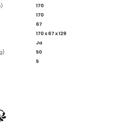
m)
170
170
67
170 x 67 x 129
Ja
g)
50
5