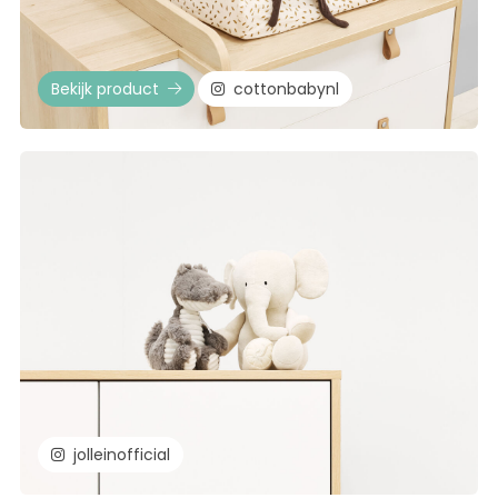
Bekijk product
cottonbabynl
jolleinofficial