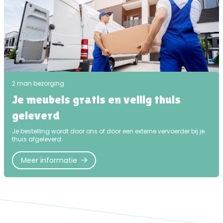
2 man bezorging
Je meubels gratis en veilig thuis
geleverd
Je bestelling wordt door ons of door een externe vervoerder bij je
thuis afgeleverd.
Meer informatie