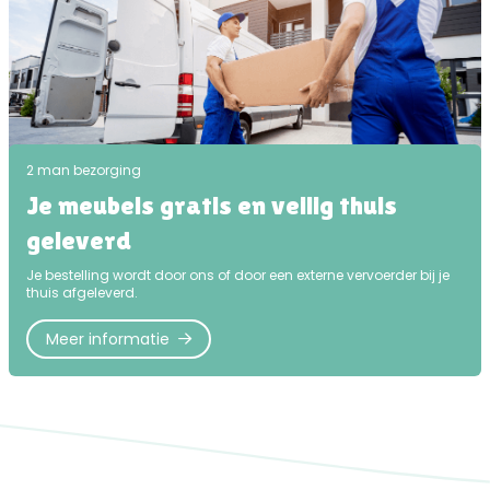
2 man bezorging
Je meubels gratis en veilig thuis
geleverd
Je bestelling wordt door ons of door een externe vervoerder bij je
thuis afgeleverd.
Meer informatie