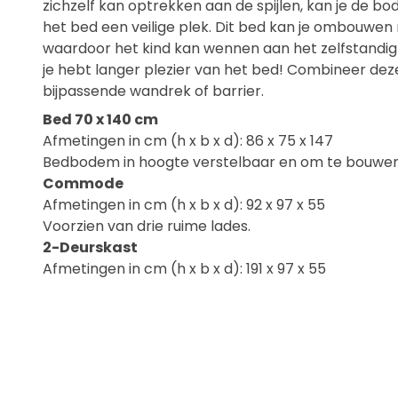
zichzelf kan optrekken aan de spijlen, kan je de bod
het bed een veilige plek. Dit bed kan je ombouwen
waardoor het kind kan wennen aan het zelfstandig 
je hebt langer plezier van het bed! Combineer de
bijpassende wandrek of barrier.
Bed 70 x 140 cm
Afmetingen in cm (h x b x d): 86 x 75 x 147
Bedbodem in hoogte verstelbaar en om te bouwen
Commode
Afmetingen in cm (h x b x d): 92 x 97 x 55
Voorzien van drie ruime lades.
2-Deurskast
Afmetingen in cm (h x b x d): 191 x 97 x 55