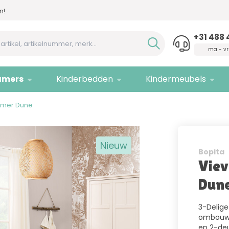
n!
Advies nodig,
bel ons!
Allee
+31 488 
ma - vr
amers
Kinderbedden
Kindermeubels
amer Dune
Nieuw
Bopita
Viev
Dun
3-Delige
ombouwb
en 2-deu