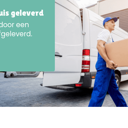
huis geleverd
 door een
fgeleverd.