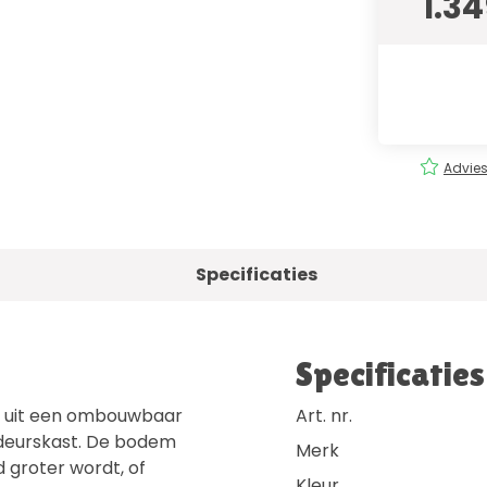
1.3
rging
Eenvoudig
bestellen!
Advies
Specificaties
Specificaties
e uit een ombouwbaar
Art. nr.
deurskast. De bodem
Merk
d groter wordt, of
Kleur