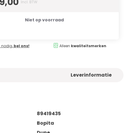
49,00
Incl. BTW
Niet op voorraad
 nodig,
bel ons!
Alleen
kwaliteitsmerken
Leverinformatie
89419435
Bopita
Dune