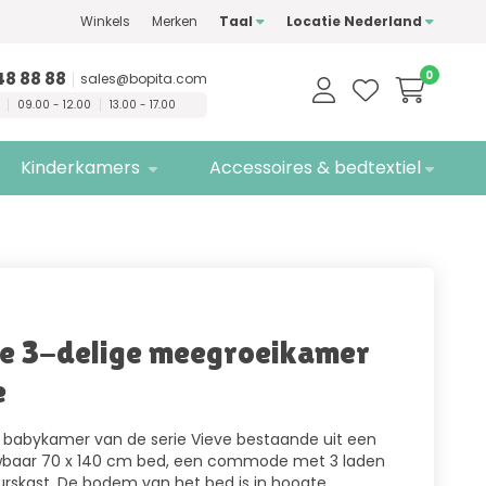
Winkels
Merken
Taal
Locatie Nederland
n
kwaliteitsmerken
Gratis
bezorging
48 88 88
0
sales@bopita.com
09.00 - 12.00
13.00 - 17.00
Kinderkamers
Accessoires & bedtextiel
e 3-delige meegroeikamer
e
 babykamer van de serie Vieve bestaande uit een
aar 70 x 140 cm bed, een commode met 3 laden
rskast. De bodem van het bed is in hoogte