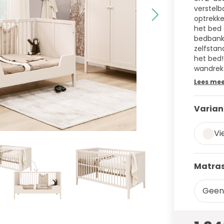
verstelb
optrekke
het bed 
bedbank
zelfstan
het bed
wandrek 
Lees me
Varian
Vi
Matras
Geen