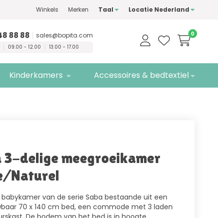
Winkels
Merken
Taal
Locatie Nederland
n
kwaliteitsmerken
Gratis
bezorging
48 88 88
0
sales@bopita.com
09.00 - 12.00
13.00 - 17.00
Kinderkamers
Accessoires & bedtextiel
 3-delige meegroeikamer
e/Naturel
 babykamer van de serie Saba bestaande uit een
aar 70 x 140 cm bed, een commode met 3 laden
rskast. De bodem van het bed is in hoogte