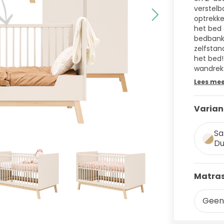
verstelb
optrekke
het bed 
bedbank
zelfstan
het bed
wandrek 
Lees me
Varian
Sa
Du
Matras
Geen