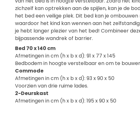
van het bed is in hoogte verstelbaar. Zodra het kin
zichzelf kan optrekken aan de spijlen, kan je de bod
het bed een veilige plek. Dit bed kan je ombouwen
waardoor het kind kan wennen aan het zelfstandig 
je hebt langer plezier van het bed! Combineer de
bijpassende wandrek of barrier.
Bed 70 x 140 cm
Afmetingen in cm (h x b x d): 91 x 77 x 145
Bedbodem in hoogte verstelbaar en om te bouwen
Commode
Afmetingen in cm (h x b x d): 93 x 90 x 50
Voorzien van drie ruime lades.
2-Deurskast
Afmetingen in cm (h x b x d): 195 x 90 x 50