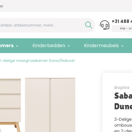
n!
Advies nodig,
bel ons!
Allee
+31 488 
ma - vr
amers
Kinderbedden
Kindermeubels
3-delige meegroeikamer Dune/Naturel
Bopita
Saba
Dun
3-Delige
ombouwb
en 2-deu