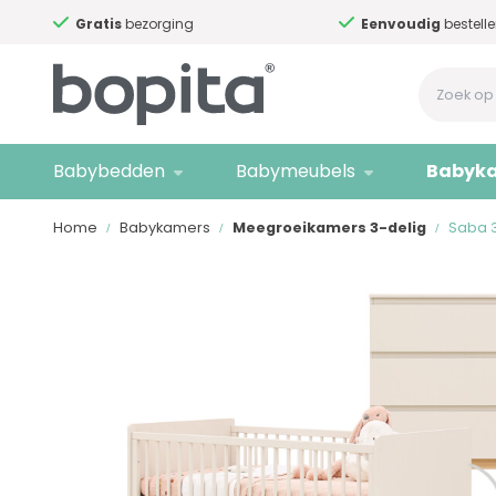
Gratis
bezorging
Eenvoudig
bestelle
Babybedden
Babymeubels
Babyk
Home
Babykamers
Meegroeikamers 3-delig
Saba 