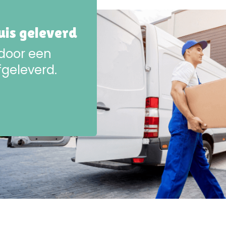
huis geleverd
 door een
fgeleverd.