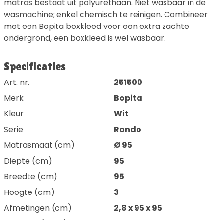
matras bestaat uit polyurethaan. Niet wasbaar in de
wasmachine; enkel chemisch te reinigen. Combineer
met een Bopita boxkleed voor een extra zachte
ondergrond, een boxkleed is wel wasbaar.
Specificaties
Art. nr.
251500
Merk
Bopita
Kleur
Wit
Serie
Rondo
Matrasmaat (cm)
Ø 95
Diepte (cm)
95
Breedte (cm)
95
Hoogte (cm)
3
Afmetingen (cm)
2,8 x 95 x 95