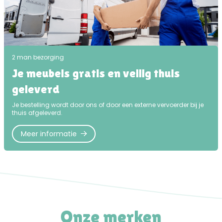
2 man bezorging
Je meubels gratis en veilig thuis
geleverd
Je bestelling wordt door ons of door een externe vervoerder bij je
thuis afgeleverd.
Meer informatie
Onze merken