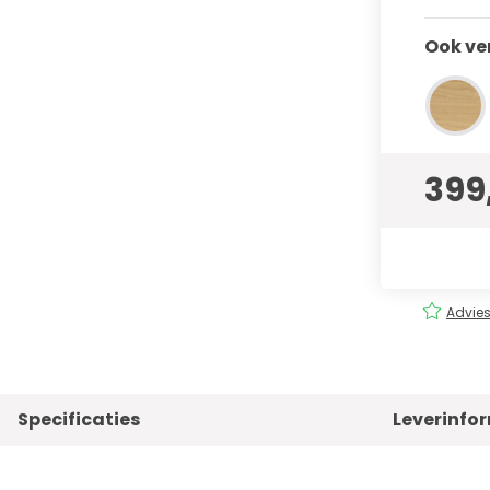
Ook ve
399
rging
Eenvoudig
bestellen!
Advies
Specificaties
Leverinfo