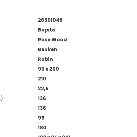
26501048
Bopita
Rose Wood
Beuken
Robin
90 x 200
210
22,5
m)
136
136
95
180