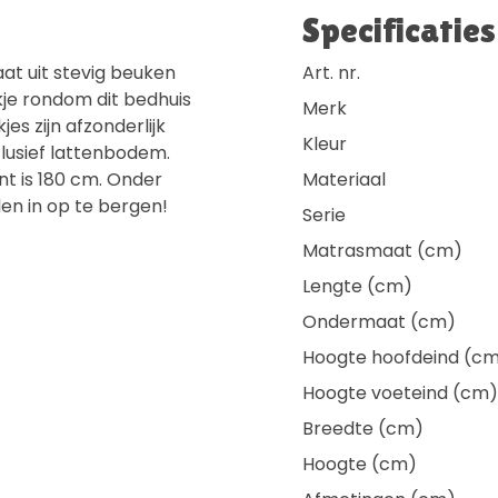
Specificaties
at uit stevig beuken
Art. nr.
kje rondom dit bedhuis
Merk
es zijn afzonderlijk
Kleur
clusief lattenbodem.
nt is 180 cm. Onder
Materiaal
len in op te bergen!
Serie
Matrasmaat (cm)
Lengte (cm)
Ondermaat (cm)
Hoogte hoofdeind (c
Hoogte voeteind (cm)
Breedte (cm)
Hoogte (cm)