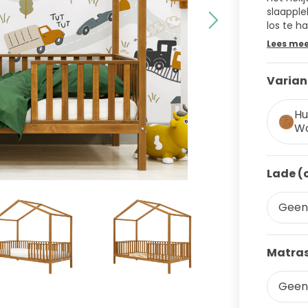
slaapplek
los te ha
Lees me
Varian
Hu
W
Lade (
Geen
Matras
Geen