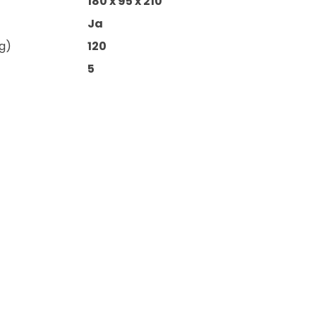
180 x 95 x 210
Ja
g)
120
5