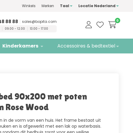
Winkels
Merken
Taal
Locatie Nederland
n
kwaliteitsmerken
Gratis
bezorging
48 88 88
0
sales@bopita.com
09.00 - 12.00
13.00 - 17.00
Kinderkamers
Accessoires & bedtextiel
bed 90x200 met poten
n Rose Wood
n in de vorm van een huis. Het frame bestaat uit
euken en is afgewerkt met een lak op waterbasis.
e rondom dit bedhuis zorgt voor een veilige