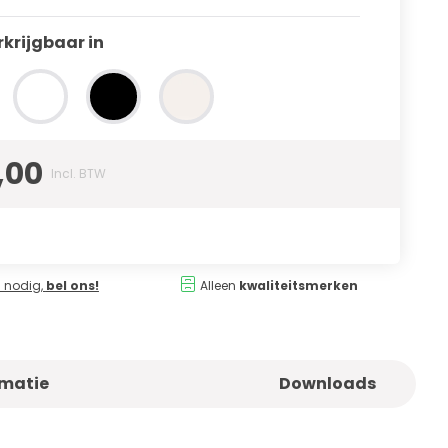
rkrijgbaar in
,00
Incl. BTW
 nodig,
bel ons!
Alleen
kwaliteitsmerken
rmatie
Downloads