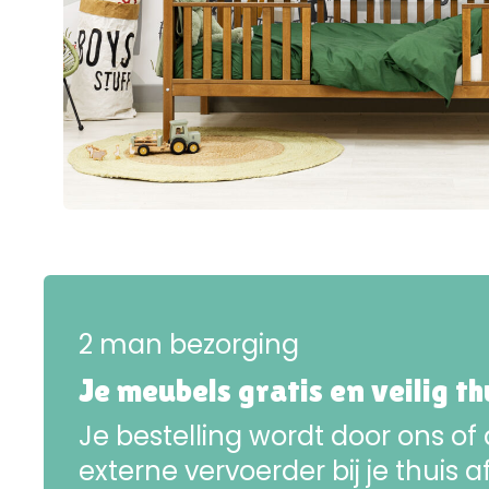
2 man bezorging
Je meubels gratis en veilig t
Je bestelling wordt door ons of
externe vervoerder bij je thuis a