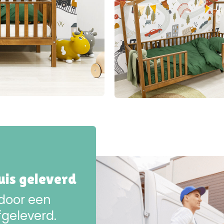
huis geleverd
 door een
fgeleverd.