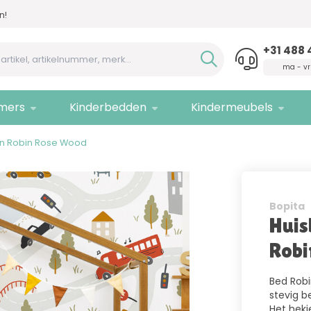
n!
Advies nodig,
bel ons!
Allee
+31 488 
ma - vr
mers
Kinderbedden
Kindermeubels
en Robin Rose Wood
Bopita
Huis
Robi
Bed Robi
stevig b
Het hekj