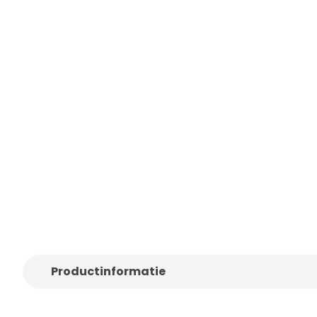
Alleen
kwaliteitsmerken
Gratis
bezo
Productinformatie