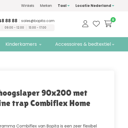
Winkels
Merken
Taal
Locatie Nederland
n
kwaliteitsmerken
Gratis
bezorging
48 88 88
0
sales@bopita.com
09.00 - 12.00
13.00 - 17.00
Kinderkamers
Accessoires & bedtextiel
hoogslaper 90x200 met
ine trap Combiflex Home
ramma Combiflex van Bopita is een zeer flexibel