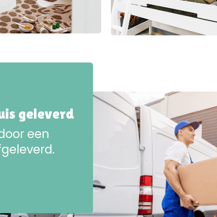
huis geleverd
 door een
fgeleverd.