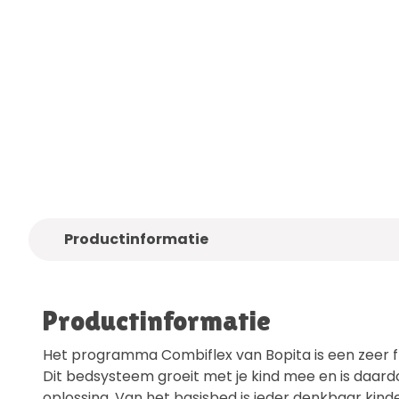
Alleen
kwaliteitsmerken
Gratis
bezo
Productinformatie
Productinformatie
Het programma Combiflex van Bopita is een zeer f
Dit bedsysteem groeit met je kind mee en is daar
oplossing. Van het basisbed is ieder denkbaar kin