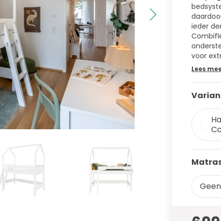
bedsyste
daardoor
ieder de
Combifle
onderste
voor extr
Lees me
Varian
Ha
Co
Matras
Geen