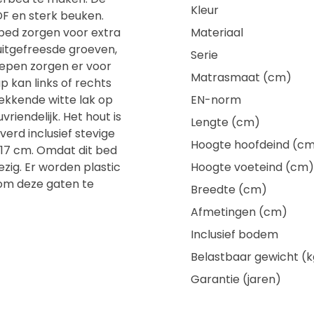
Kleur
DF en sterk beuken.
bed zorgen voor extra
Materiaal
 uitgefreesde groeven,
Serie
repen zorgen er voor
Matrasmaat (cm)
p kan links of rechts
ekkende witte lak op
EN-norm
vriendelijk. Het hout is
Lengte (cm)
erd inclusief stevige
Hoogte hoofdeind (c
7 cm. Omdat dit bed
zig. Er worden plastic
Hoogte voeteind (cm)
 om deze gaten te
Breedte (cm)
Afmetingen (cm)
Inclusief bodem
Belastbaar gewicht (k
Garantie (jaren)