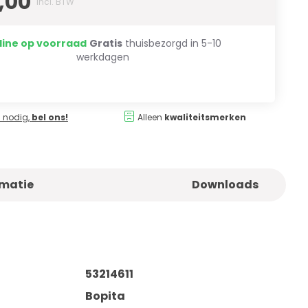
,00
Incl. BTW
line op voorraad
Gratis
thuisbezorgd in 5-10
werkdagen
 nodig,
bel ons!
Alleen
kwaliteitsmerken
rmatie
Downloads
53214611
Bopita