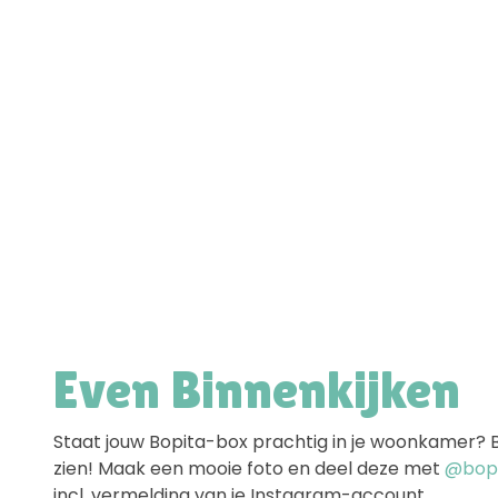
Even Binnenkijken
Staat jouw Bopita-box prachtig in je woonkamer? Ben
zien! Maak een mooie foto en deel deze met
@bopit
incl. vermelding van je Instagram-account.