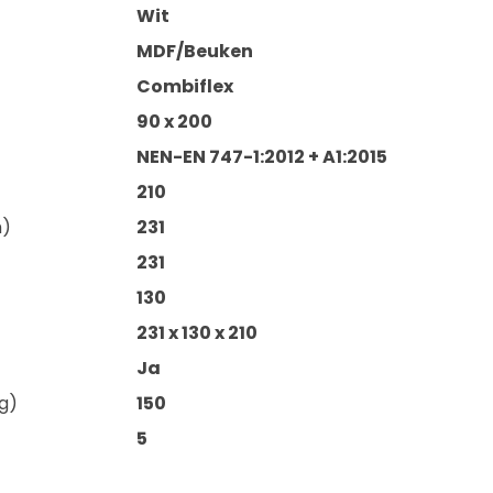
Wit
MDF/Beuken
Combiflex
90 x 200
NEN-EN 747-1:2012 + A1:2015
210
m)
231
231
130
231 x 130 x 210
Ja
g)
150
5