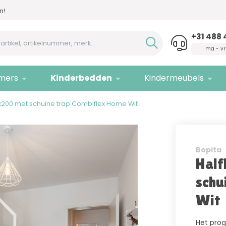
n!
Advies nodig,
bel ons!
Allee
+31 488 
ma - vr
mers
Kinderbedden
Kindermeubels
x200 met schuine trap Combiflex Home Wit
Bopita
Half
schu
Wit
Het prog