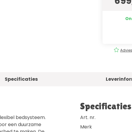
699
On
rging
Eenvoudig
bestellen!
Advies
Specificaties
Leverinfo
Specificaties
lexibel bedsysteem.
Art. nr.
door een duurzame
Merk
derbed te maken. De