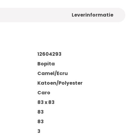
Leverinformatie
12604293
Bopita
Camel/Ecru
Katoen/Polyester
Caro
83 x 83
83
83
3