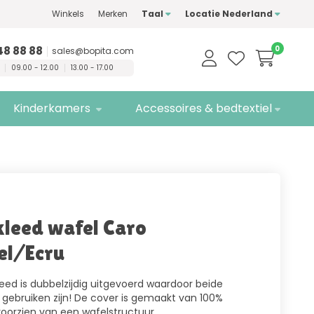
Winkels
Merken
Taal
Locatie Nederland
n
kwaliteitsmerken
Gratis
bezorging
48 88 88
0
sales@bopita.com
09.00 - 12.00
13.00 - 17.00
Kinderkamers
Accessoires & bedtextiel
leed wafel Caro
el/Ecru
leed is dubbelzijdig uitgevoerd waardoor beide
e gebruiken zijn! De cover is gemaakt van 100%
oorzien van een wafelstructuur.