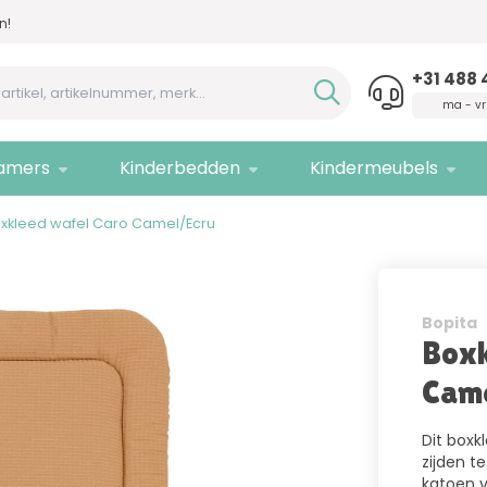
n!
Advies nodig,
bel ons!
Allee
+31 488 
ma - vr
amers
Kinderbedden
Kindermeubels
xkleed wafel Caro Camel/Ecru
Bopita
Boxk
Cam
Dit boxk
zijden t
katoen v