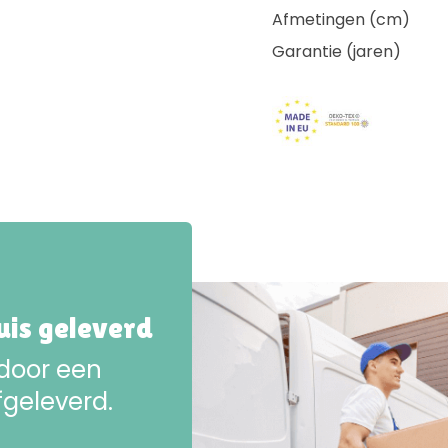
Afmetingen (cm)
Garantie (jaren)
huis geleverd
 door een
fgeleverd.