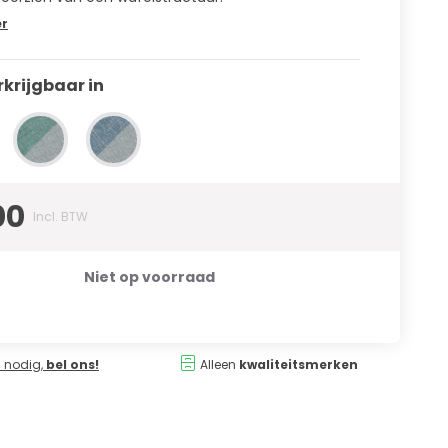
er
rkrijgbaar in
00
Incl. BTW
Niet op voorraad
 nodig,
bel ons!
Alleen
kwaliteitsmerken