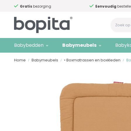
Gratis
bezorging
Eenvoudig
bestelle
Babybedden
Babymeubels
Babyk
Home
Babymeubels
• Boxmatrassen en boxkleden
Bo