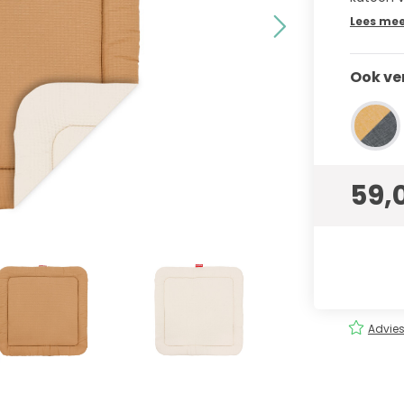
Lees me
Ook ve
59,
rging
Eenvoudig
bestellen!
Advies