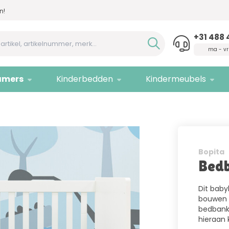
n!
Advies nodig,
bel ons!
Allee
+31 488 
ma - vr
amers
Kinderbedden
Kindermeubels
Bopita
Bed
Dit baby
bouwen 
bedbank 
hieraan