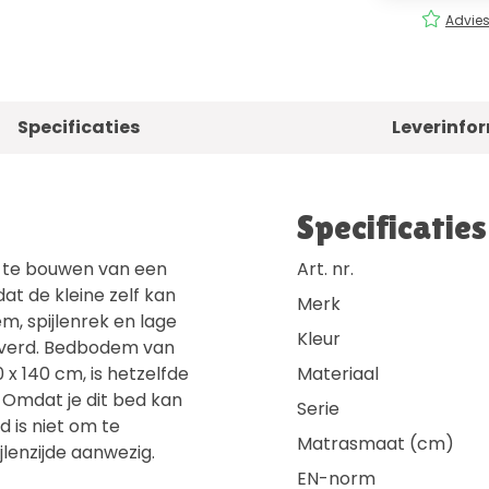
rging
Eenvoudig
bestellen!
Advies
Specificaties
Leverinfo
Specificaties
m te bouwen van een
Art. nr.
t de kleine zelf kan
Merk
, spijlenrek en lage
Kleur
everd. Bedbodem van
 x 140 cm, is hetzelfde
Materiaal
 Omdat je dit bed kan
Serie
d is niet om te
Matrasmaat (cm)
jlenzijde aanwezig.
EN-norm