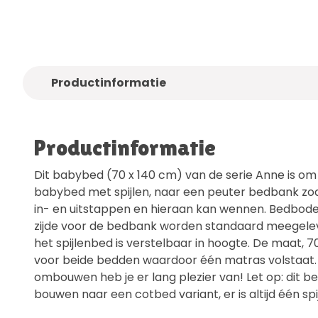
Alleen
kwaliteitsmerken
Gratis
bezo
Productinformatie
Productinformatie
Dit babybed (70 x 140 cm) van de serie Anne is o
babybed met spijlen, naar een peuter bedbank zoda
in- en uitstappen en hieraan kan wennen. Bedbodem
zijde voor de bedbank worden standaard meegel
het spijlenbed is verstelbaar in hoogte. De maat, 70
voor beide bedden waardoor één matras volstaat.
ombouwen heb je er lang plezier van! Let op: dit be
bouwen naar een cotbed variant, er is altijd één spi