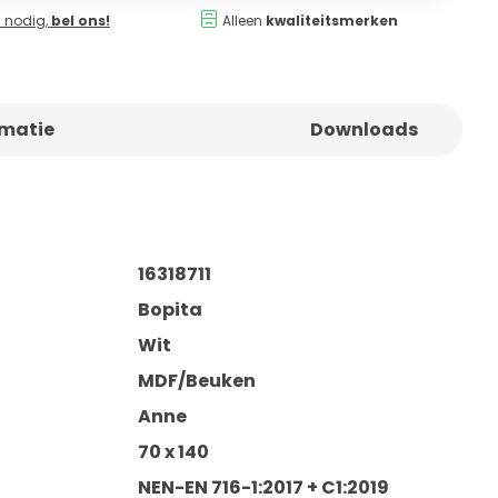
 nodig,
bel ons!
Alleen
kwaliteitsmerken
rmatie
Downloads
16318711
Bopita
Wit
MDF/Beuken
Anne
70 x 140
NEN-EN 716-1:2017 + C1:2019