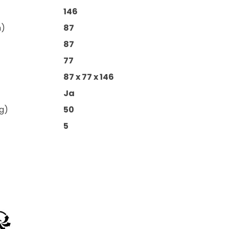
146
m)
87
87
77
87 x 77 x 146
Ja
g)
50
5