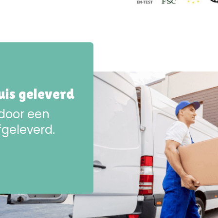
huis geleverd
 door een
fgeleverd.