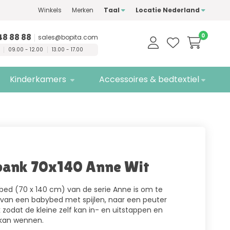
Winkels
Merken
Taal
Locatie Nederland
n
kwaliteitsmerken
Gratis
bezorging
48 88 88
0
sales@bopita.com
09.00 - 12.00
13.00 - 17.00
Kinderkamers
Accessoires & bedtextiel
bank 70x140 Anne Wit
bed (70 x 140 cm) van de serie Anne is om te
van een babybed met spijlen, naar een peuter
zodat de kleine zelf kan in- en uitstappen en
 kan wennen.