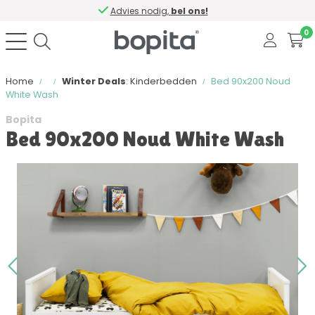
Advies nodig,
bel ons!
0
Home
Winter Deals
: Kinderbedden
Bed 90x200 Noud
White Wash
Bopita
Bed 90x200 Noud White Wash