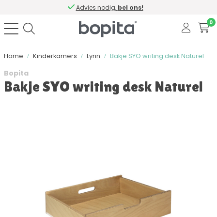
Advies nodig,
bel ons!
0
Home
Kinderkamers
Lynn
Bakje SYO writing desk Naturel
Bopita
Bakje SYO writing desk Naturel