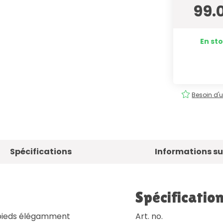
99.
En sto
tuite
Commande
facile
!
Besoin d'u
Spécifications
Informations sur
Spécificatio
 pieds élégamment
Art. no.