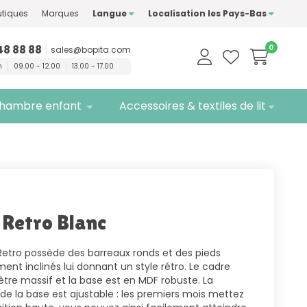
ment des marques de
tiques
Marques
Langue
Localisation les Pays-Bas
té
Livraison
gratuite
48 88 88
0
sales@bopita.com
n
09.00 - 12.00
13.00 - 17.00
hambre enfant
Accessoires & textiles de lit
 Retro Blanc
Retro possède des barreaux ronds et des pieds
nt inclinés lui donnant un style rétro. Le cadre
être massif et la base est en MDF robuste. La
de la base est ajustable : les premiers mois mettez