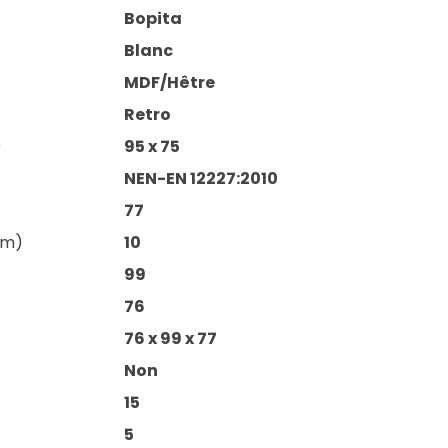
Bopita
Blanc
MDF/Hêtre
Retro
)
95 x 75
NEN-EN 12227:2010
77
cm)
10
99
76
76 x 99 x 77
Non
15
5