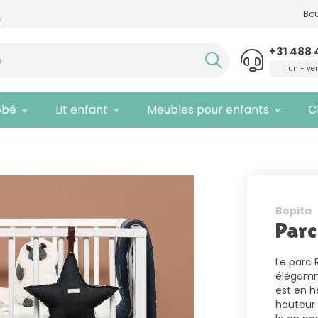
Besoin d'un conseil,
appelez-nous
Seule
Bou
!
!
quali
+31 488 
lun - ve
ébé
Lit enfant
Meubles pour enfants
C
Bopita
Parc
Le parc 
élégamme
est en h
hauteur 