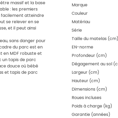
hêtre massif et la base
Marque
able : les premiers
Couleur
i facilement atteindre
eut se relever en se
Matériau
e, et il peut ainsi
Série
Taille du matelas (cm
d’eau, sans danger pour
 cadre du parc est en
EN-norme
st en MDF robuste et
Profondeur (cm)
c un tapis de parc
Dégagement au sol (
face douce où bébé
s et tapis de parc
Largeur (cm)
Hauteur (cm)
Dimensions (cm)
Roues incluses
Poids à charge (kg)
Garantie (années)