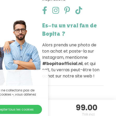
Es-tu un vrai fan de
Bopita ?
Alors prends une photo de
ton achat et poste-la sur
Instagram, mentionne
#bopitaofficial.nl
, et qui
sait, tu verras peut-être ton
achat sur notre site web !
s ne collectons pas de
 cookies », vous obtenez
99.00
epter tous les cookies
TVA incl.
s des cookies