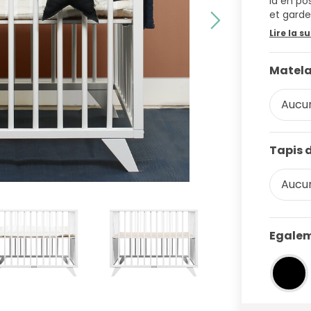
la en po
et garde
Lire la su
Matela
Aucun
Tapis 
Aucun
Egalem