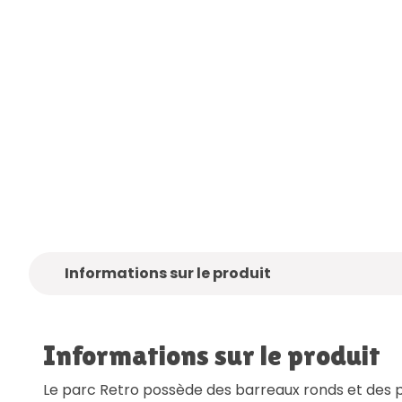
ez-
Seulement des marques de
Livraison
gra
qualité
Informations sur le produit
Informations sur le produit
Le parc Retro possède des barreaux ronds et des