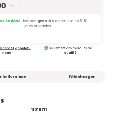
00
TVA incl.
ck en ligne
Livraison
gratuite
à domicile en 5-10
jours ouvrables
n conseil,
appelez-
Seulement des marques de
nous !
qualité
 la livraison
Télécharger
ns
11018711