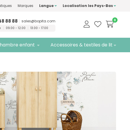
ment des marques de
tiques
Marques
Langue
Localisation les Pays-Bas
té
Livraison
gratuite
48 88 88
0
sales@bopita.com
n
09.00 - 12.00
13.00 - 17.00
hambre enfant
Accessoires & textiles de lit