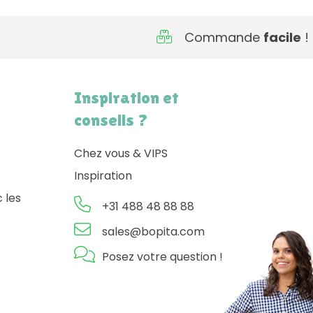
Commande
facile
!
Inspiration et
conseils ?
Chez vous & VIPS
Inspiration
 les
+31 488 48 88 88
sales@bopita.com
Posez votre question !