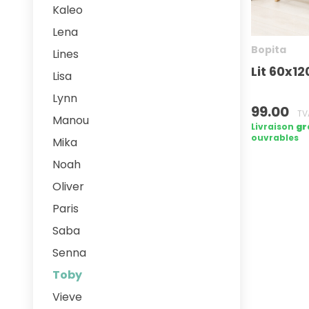
Kaleo
Lena
Bopita
Lines
Lit 60x1
Lisa
Lynn
99.00
TVA
Manou
Livraison
gr
ouvrables
Mika
Noah
Oliver
Paris
Saba
Senna
Toby
Vieve