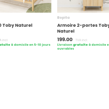
Bopita
20 Toby Naturel
Armoire 2-portes Tob
Naturel
199.00
 incl.
TVA incl.
atuite
à domicile en 5-10 jours
Livraison
gratuite
à domicile e
ouvrables