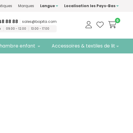
ment des marques de
tiques
Marques
Langue
Localisation les Pays-Bas
té
Livraison
gratuite
48 88 88
0
sales@bopita.com
n
09.00 - 12.00
13.00 - 17.00
hambre enfant
Accessoires & textiles de lit