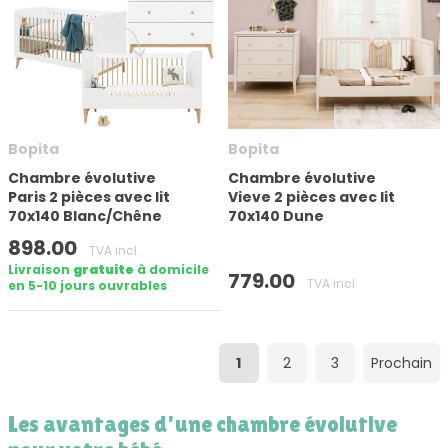
Bopita
Bopita
Chambre évolutive
Chambre évolutive
Paris 2 pièces avec lit
Vieve 2 pièces avec lit
70x140 Blanc/Chêne
70x140 Dune
898.00
TVA incl.
Livraison
gratuite
à domicile
779.00
TVA incl.
en 5-10 jours ouvrables
1
2
3
Prochain
Les avantages d'une chambre évolutive