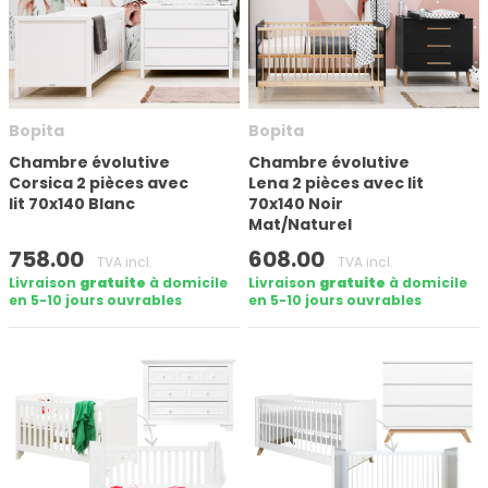
Nombre de tiroirs
Nombre de portes
Bopita
Bopita
Taille du matelas (cm)
Chambre évolutive
Chambre évolutive
Corsica 2 pièces avec
Lena 2 pièces avec lit
lit 70x140 Blanc
70x140 Noir
Mat/Naturel
En stock
758.00
608.00
TVA incl.
TVA incl.
Livraison
gratuite
à domicile
Livraison
gratuite
à domicile
en 5-10 jours ouvrables
en 5-10 jours ouvrables
Marque
Appliquer le filtre