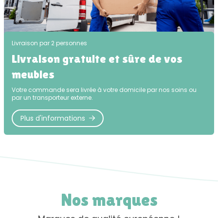
Livraison par 2 personnes
Livraison gratuite et sûre de vos
meubles
Votre commande sera livrée à votre domicile par nos soins ou
par un transporteur externe.
Plus d'informations
Nos marques