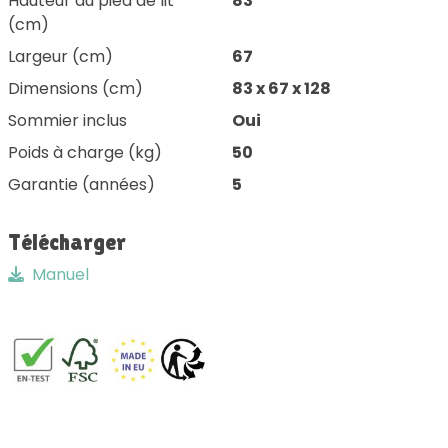
Hauteur du pied de lit
83
(cm)
Largeur (cm)
67
Dimensions (cm)
83 x 67 x 128
Sommier inclus
Oui
Poids à charge (kg)
50
Garantie (années)
5
Télécharger
Manuel