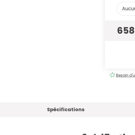
Aucun
658
tuite
Commande
facile
!
Besoin d'u
Spécifications