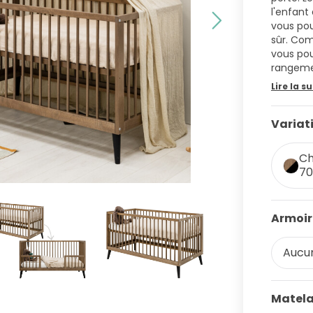
l'enfant 
vous pou
sûr. Com
vous pou
rangeme
Lire la su
Variat
Ch
70
Armoir
Aucun
Matela