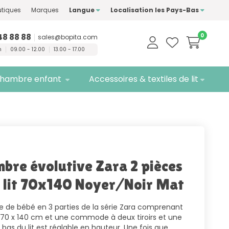
ment des marques de
tiques
Marques
Langue
Localisation les Pays-Bas
té
Livraison
gratuite
48 88 88
0
sales@bopita.com
n
09.00 - 12.00
13.00 - 17.00
hambre enfant
Accessoires & textiles de lit
bre évolutive Zara 2 pièces
 lit 70x140 Noyer/Noir Mat
de bébé en 3 parties de la série Zara comprenant
e 70 x 140 cm et une commode à deux tiroirs et une
e bas du lit est réglable en hauteur. Une fois que