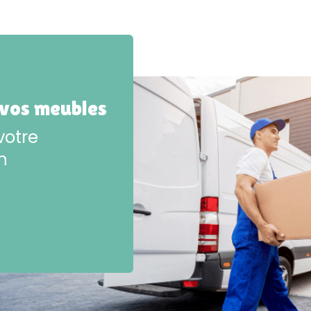
 vos meubles
votre
n