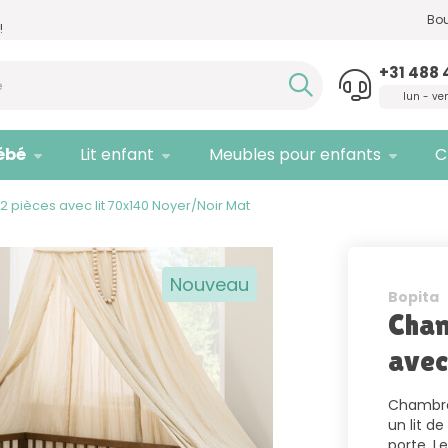
Besoin d'un conseil,
appelez-nous
Seule
Bou
!
!
quali
+31 488 
lun - ve
ébé
Lit enfant
Meubles pour enfants
C
 pièces avec lit 70x140 Noyer/Noir Mat
Nouveau
Bopita
Cham
avec
Chambre 
un lit d
porte. L