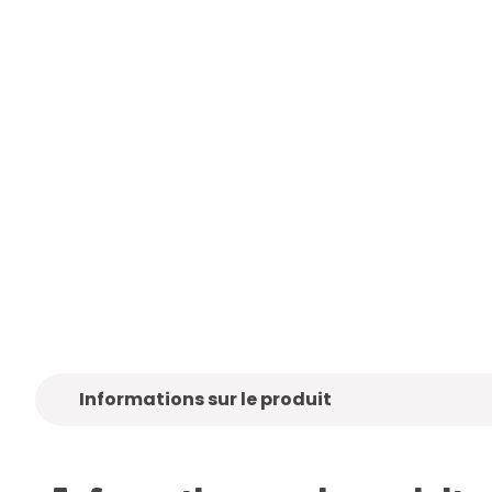
ez-
Seulement des marques de
Livraison
gra
qualité
Informations sur le produit