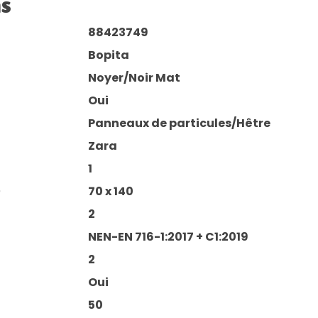
ns
88423749
Bopita
Noyer/Noir Mat
Oui
Panneaux de particules/Hêtre
Zara
1
)
70 x 140
2
NEN-EN 716-1:2017 + C1:2019
2
Oui
50